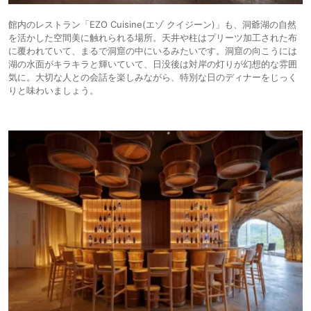
館内のレストラン「EZO Cuisine(エゾ クイジーン)」も、洞爺湖の自然
を活かした空間美に触れられる場所。天井や柱はプリーツ加工された布
に覆われていて、まるで洞窟の中にいるみたいです。洞窟の向こうには
湖の水面がキラキラと輝いていて、日没後は対岸の灯りが幻想的な雰囲
気に。大切な人との会話を楽しみながら、特別な日のディナーをじっく
りと味わいましょう。