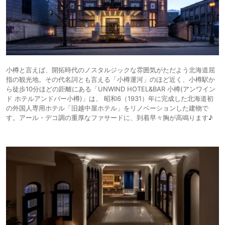
小樽と言えば、開拓時代のノスタルジックな雰囲気がただよう北海道屈
指の観光地。その代名詞とも言える「小樽運河」のほど近く、小樽駅か
ら徒歩10分ほどの距離にある「UNWIND HOTEL&BAR 小樽(アンワイン
ド ホテルアンドバー小樽)」は、 昭和6（1931）年に完成した北海道初
の外国人専用ホテル「旧越中屋ホテル」をリノベーションした建物で
す。アール・デコ調の重厚なファサードに、到着早々胸が高鳴ります♪