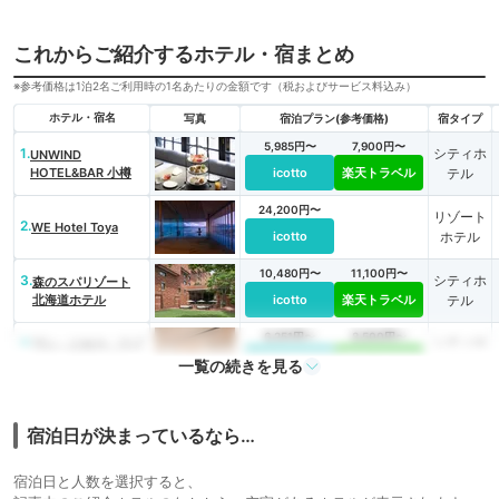
これからご紹介するホテル・宿まとめ
※参考価格は1泊2名ご利用時の1名あたりの金額です（税およびサービス料込み）
ホテル・宿名
写真
宿泊プラン(参考価格)
宿タイプ
5,985円〜
7,900円〜
1.
シティホ
UNWIND
HOTEL&BAR 小樽
icotto
楽天トラベル
テル
24,200円〜
リゾート
2.
WE Hotel Toya
icotto
ホテル
10,480円〜
11,100円〜
3.
シティホ
森のスパリゾート
北海道ホテル
icotto
楽天トラベル
テル
6,251円〜
8,500円〜
4.
シティホ
ワン・ニセコ・リゾ
ート・タワーズ
icotto
楽天トラベル
テル
一覧の続きを見る
宿泊日が決まっているなら…
宿泊日と人数を選択すると、