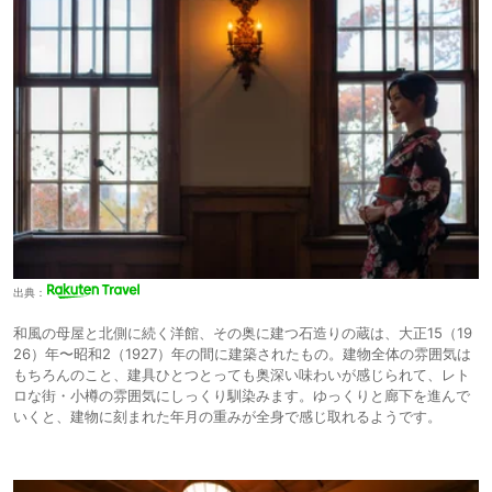
出典：
和風の母屋と北側に続く洋館、その奥に建つ石造りの蔵は、大正15（19
26）年〜昭和2（1927）年の間に建築されたもの。建物全体の雰囲気は
もちろんのこと、建具ひとつとっても奥深い味わいが感じられて、レト
ロな街・小樽の雰囲気にしっくり馴染みます。ゆっくりと廊下を進んで
いくと、建物に刻まれた年月の重みが全身で感じ取れるようです。