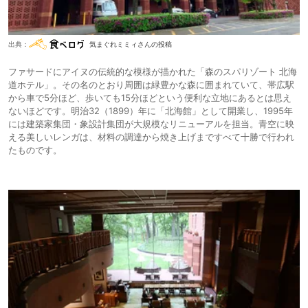
出典：
気まぐれミミィさんの投稿
ファサードにアイヌの伝統的な模様が描かれた「森のスパリゾート 北海
道ホテル」。その名のとおり周囲は緑豊かな森に囲まれていて、帯広駅
から車で5分ほど、歩いても15分ほどという便利な立地にあるとは思え
ないほどです。明治32（1899）年に「北海館」として開業し、1995年
には建築家集団・象設計集団が大規模なリニューアルを担当。青空に映
える美しいレンガは、材料の調達から焼き上げまですべて十勝で行われ
たものです。