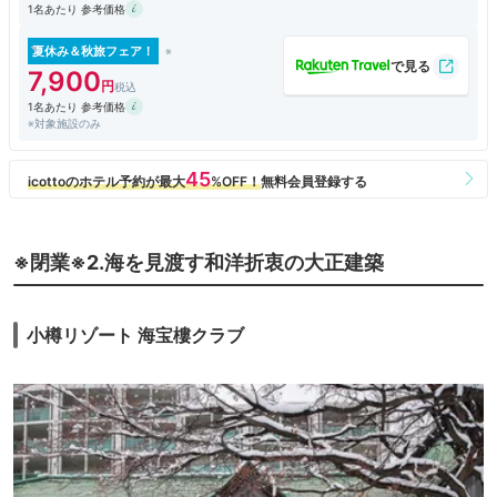
1名あたり 参考価格
泊まったお部屋はベーシックダブルルーム。
ちょっと手狭かな？とも思いますが、一人なので十分。冷蔵庫にはコンプ
リメンタリーのミネラルが二本入ってました！！
夏休み＆秋旅フェア！
バスルームとおトイレは別になっていました。
7,900
ルームウェアはお部屋に完備されておらず、チェックインの際にフロント
1名あたり 参考価格
で貸してもらえます。サイズはSML、男女兼用らしくちょっと大きめな
※対象施設のみ
のでワンサイズ小さな物がいいようです。
17:00～18:30 1FのBAR IGNISにて無料のワインサービスが♪ワインの他
にもリンゴジュースとオレンジジュースもありました。
そして特筆すべきは、ホテルで最もクラシックとコンテンポラリーの融合
を表現したメインダイニング「THE BALL」で頂く朝食！！90年前から変
※閉業※2.海を見渡す和洋折衷の大正建築
わらないというステンドグラスがとても美しい空間で、朝食はモーニング
ハイティーで出されます。
通常三段のアフタヌーンティー形式、私は一人でしたので二段に減らされ
てしまいましが(;^ω^)
小樽リゾート 海宝樓クラブ
内容はそう大した物でもないのですが、こんな様式で出されるとやっぱり
豪華で美味しく感じます（笑）
小樽駅からは徒歩10分強、バスもありますが...
小樽運河にもほど近く、何度でも時間を変えて見たい運河の風景もばっち
り堪能出来ます。
UNWIND HOTEL & BAR 小樽