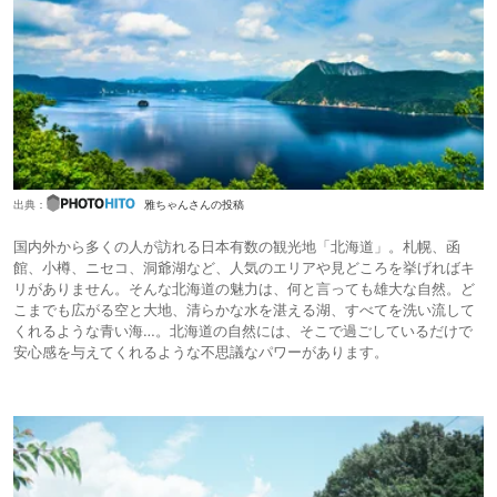
出典：
雅ちゃんさんの投稿
国内外から多くの人が訪れる日本有数の観光地「北海道」。札幌、函
館、小樽、ニセコ、洞爺湖など、人気のエリアや見どころを挙げればキ
リがありません。そんな北海道の魅力は、何と言っても雄大な自然。ど
こまでも広がる空と大地、清らかな水を湛える湖、すべてを洗い流して
くれるような青い海…。北海道の自然には、そこで過ごしているだけで
安心感を与えてくれるような不思議なパワーがあります。