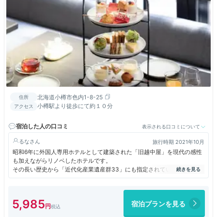
北海道小樽市色内1-8-25
住所
小樽駅より徒歩にて約１０分
アクセス
宿泊した人の口コミ
表示される口コミについて
るな
旅行時期 2021年10月
昭和6年に外国人専用ホテルとして建築された「旧越中屋」を現代の感性
も加えながらリノベしたホテルです。
その長い歴史から「近代化産業遺産群33」にも指定されているそうで、
縦に長く美しいベイウィンドゥは建築当時のものがそのまま生かされてい
るのだとか。
こじんまりとしたホテルでも随所に歴史の記憶を継承してオープンした美
5,985
宿泊プランを見る
しいホテル☆