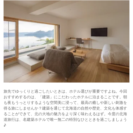
旅先でゆっくりと過ごしたいときは、ホテル選びが重要ですよね。今回
おすすめするのは、「建築」にこだわったホテルに泊まることです。朝
も夜もうっとりするような空間美に浸って、最高の癒しや新しい刺激を
得る旅にしませんか？建築を通じて北海道の自然や歴史、文化も体感す
ることができて、北の大地の魅力をより深く味わえるはず。今度の北海
道旅行は、名建築ホテルで唯一無二の特別なひとときを過ごしましょう
♪