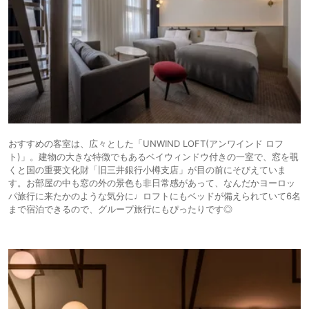
おすすめの客室は、広々とした「UNWIND LOFT(アンワインド ロフ
ト)」。建物の大きな特徴でもあるベイウィンドウ付きの一室で、窓を覗
くと国の重要文化財「旧三井銀行小樽支店」が目の前にそびえていま
す。お部屋の中も窓の外の景色も非日常感があって、なんだかヨーロッ
パ旅行に来たかのような気分に♩ロフトにもベッドが備えられていて6名
まで宿泊できるので、グループ旅行にもぴったりです◎