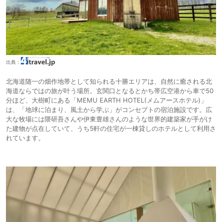
出典：
北海道随一の畑作地帯として知られる十勝エリアは、自然に癒される北
海道ならではの旅が叶う場所。玄関口となるとかち帯広空港から車で50
分ほど、大樹町にある「MEMU EARTH HOTEL(メムアースホテル)」
は、「地球に泊まり、風土から学ぶ」がコンセプトの宿泊施設です。広
大な牧場には隈研吾さんや伊東豊雄さんのような世界的建築家が手がけ
た建物が点在していて、うち5軒の住宅が一棟貸しのホテルとして利用さ
れています。