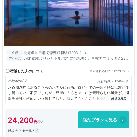
北海道虻田郡洞爺湖町洞爺町293-1
住所
JR洞爺駅よりシャトルバスにて約30分。札幌方面より国道230
アクセス
号線で約2時間。
宿泊した人の口コミ
表示される口コミについて
tyatya
旅行時期 2024年9月
洞爺湖湖畔にあるこちらのホテルに宿泊。ロビーでの手続き時には窓が少
し曇っていて不安でしたが、部屋に入るとそこには素晴らしい風景が。洞
爺湖を独り占めという感じでした。晴天で会ったこともあり、大きな窓か
らは絵画のような風景を堪能できました。レストランの内装などもユニー
クで、大型観光ホテルとは少し違った宿泊体験ができました。
24,200
宿泊プランを見る
1名あたり 参考価格