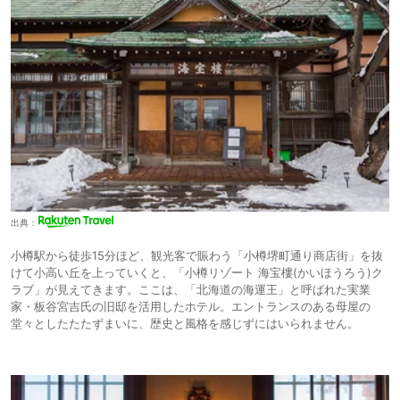
https://www.hotel-unwind.com/otaru/
出典：
小樽駅から徒歩15分ほど、観光客で賑わう「小樽堺町通り商店街」を抜
けて小高い丘を上っていくと、「小樽リゾート 海宝樓(かいほうろう)ク
ラブ」が見えてきます。ここは、「北海道の海運王」と呼ばれた実業
家・板谷宮吉氏の旧邸を活用したホテル。エントランスのある母屋の
堂々としたたたずまいに、歴史と風格を感じずにはいられません。