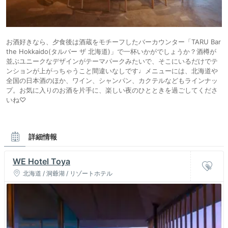
お酒好きなら、夕食後は酒蔵をモチーフしたバーカウンター「TARU Bar
the Hokkaido(タルバー ザ 北海道)」で一杯いかがでしょうか？酒樽が
並ぶユニークなデザインがテーマパークみたいで、そこにいるだけでテ
ンションが上がっちゃうこと間違いなしです♩メニューには、北海道や
全国の日本酒のほか、ワイン、シャンパン、カクテルなどもラインナッ
プ。お気に入りのお酒を片手に、楽しい夜のひとときを過ごしてくださ
いね♡
詳細情報
WE Hotel Toya
北海道 / 洞爺湖 / リゾートホテル