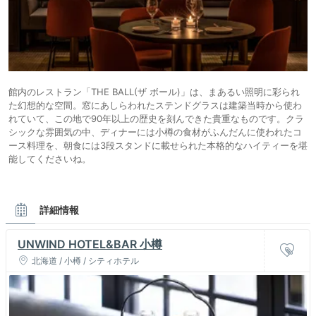
館内のレストラン「THE BALL(ザ ボール)」は、まあるい照明に彩られ
た幻想的な空間。窓にあしらわれたステンドグラスは建築当時から使わ
れていて、この地で90年以上の歴史を刻んできた貴重なものです。クラ
シックな雰囲気の中、ディナーには小樽の食材がふんだんに使われたコ
ース料理を、朝食には3段スタンドに載せられた本格的なハイティーを堪
能してくださいね。
詳細情報
UNWIND HOTEL&BAR 小樽
北海道 / 小樽 / シティホテル