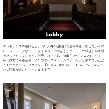
エントランスを抜けると、高い天井が開放的な空間を創り出しているロ
ビーへ。シックなフロアタイルや、階段を彩るボルドーの絨毯が高級感
を感じさせてくれます。併設された「Bar Ignis(バーイグニス)」では、
毎日夕方に余市産のワインやウイスキー、カクテルなどが無料でいただ
けるサービスも。グラスを片手に建物の趣に酔いしれる…そんな夢みた
いな時間が過ごせちゃいますよ♡