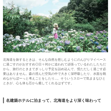
北海道を旅するときは、そんな自然を慈しむようにのんびりマイペース
に過ごすのがおすすめ◎日々何かに追われて頑張っているわたしたちだ
から、旅行のときまでぎっしり予定を詰め込んで、慌ただしく過ごす必
要はありません。森の澄んだ空気の中で大きく深呼吸したり、水面を眺
めながらぼーっと考えごとをしたり…。そういうスローで気ままなひと
ときが、心も体も芯から癒してくれるはずです。
名建築ホテルに泊まって、北海道をより深く味わって