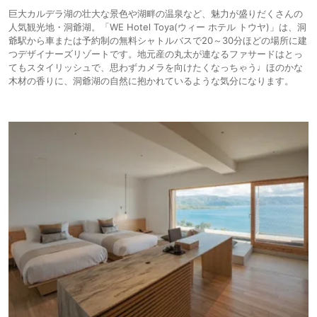
巨大カルデラ湖の壮大な景色や湖畔の温泉など、魅力が盛りだくさんの
人気観光地・洞爺湖。「WE Hotel Toya(​ウィー ホテル トウヤ)」は、洞
爺駅から車または予約制の無料シャトルバスで20～30分ほどの場所に建
つデザイナーズリゾートです。地元産の丸太が連なるファサードはとっ
てもスタイリッシュで、思わずカメラを向けたくなっちゃう♩ほのかな
木材の香りに、洞爺湖の自然に抱かれているような気分になります。