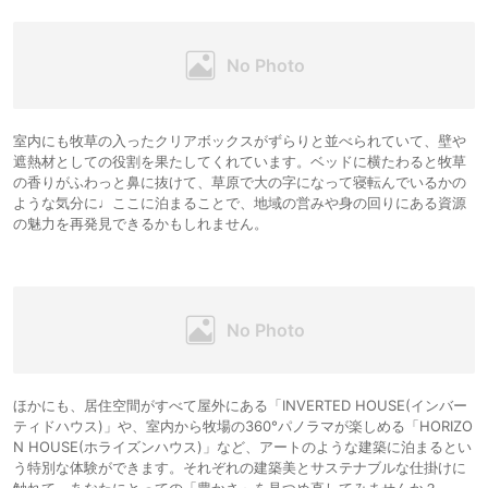
室内にも牧草の入ったクリアボックスがずらりと並べられていて、壁や
遮熱材としての役割を果たしてくれています。ベッドに横たわると牧草
の香りがふわっと鼻に抜けて、草原で大の字になって寝転んでいるかの
ような気分に♩ここに泊まることで、地域の営みや身の回りにある資源
の魅力を再発見できるかもしれません。
ほかにも、居住空間がすべて屋外にある「INVERTED HOUSE(インバー
ティドハウス)」や、室内から牧場の360°パノラマが楽しめる「HORIZO
N HOUSE(ホライズンハウス)」など、アートのような建築に泊まるとい
う特別な体験ができます。それぞれの建築美とサステナブルな仕掛けに
触れて、あなたにとっての「豊かさ」を見つめ直してみませんか？