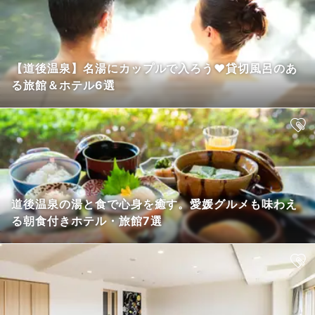
【道後温泉】名湯にカップルで入ろう❤貸切風呂のあ
る旅館＆ホテル6選
道後温泉の湯と食で心身を癒す。愛媛グルメも味わえ
る朝食付きホテル・旅館7選