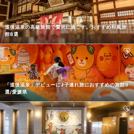
道後温泉の高級旅館で贅沢に過ごす。おすすめ和風旅
館8選
「道後温泉」デビューに♪子連れ旅におすすめの旅館9
選/愛媛県