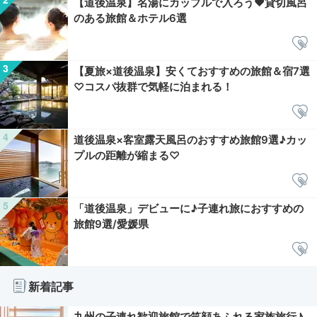
【道後温泉】名湯にカップルで入ろう❤貸切風呂
のある旅館＆ホテル6選
【夏旅×道後温泉】安くておすすめの旅館＆宿7選
♡コスパ抜群で気軽に泊まれる！
道後温泉×客室露天風呂のおすすめ旅館9選♪カッ
プルの距離が縮まる♡
「道後温泉」デビューに♪子連れ旅におすすめの
旅館9選/愛媛県
新着記事
九州の子連れ歓迎旅館で笑顔あふれる家族旅行♪