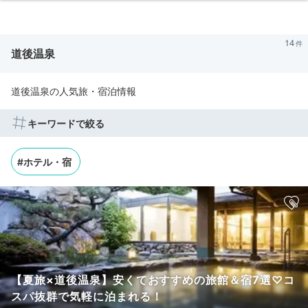
14
道後温泉
道後温泉の人気旅・宿泊情報
キーワードで絞る
#ホテル・宿
【夏旅×道後温泉】安くておすすめの旅館＆宿7選♡コ
スパ抜群で気軽に泊まれる！