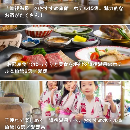
「道後温泉」のおすすめ旅館・ホテル15選。魅力的な
お宿がたくさん！
”お部屋食”でゆっくりと美食を堪能♡道後温泉のホテ
ル＆旅館6選／愛媛
子連れで楽しめる「道後温泉」へ。おすすめホテル＆
旅館16選／愛媛県