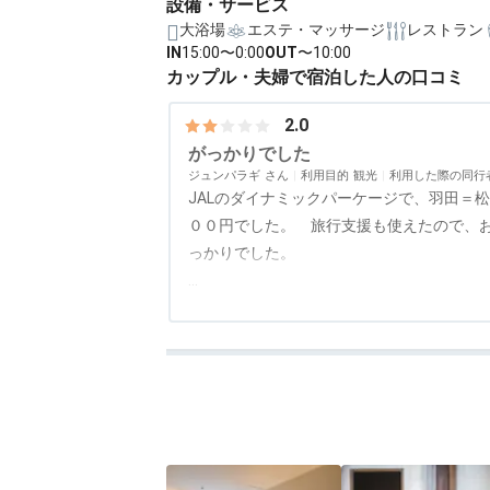
設備・サービス
大浴場
エステ・マッサージ
レストラン
IN
15:00〜0:00
OUT
〜10:00
カップル・夫婦で宿泊した人の口コミ
2.0
がっかりでした
ジュンパラギ
利用目的
観光
利用した際の同行
JALのダイナミックパーケージで、羽田＝
００円でした。 旅行支援も使えたので、
っかりでした。
お風呂は屋上の露天風呂も裸で階段を登っ
アクセス
3.5
コスパ
3.0
客室
2.5
接客対応
評価なし
風呂
3.
呂に入れないんだったら価値なしです。
あきれたのはお料理です。朝食のセットが
－するのですが、すっかり忘れられたよう
「お皿が熱くなっておりますのでお気を付
フ。