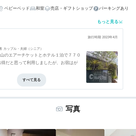
ベビーベッド
和室
売店・ギフトショップ
パーキングあり
もっと見る
旅行時期 2023年4月
者
カップル・夫婦（シニア）
松山のエアーチケットとホテル１泊で７７０
お得だと思って利用しましたが、お宿はが
て行った割にはたいしたことなく、バラ風
0
食事・ドリンク
評価なし
バリアフリー
評価なし
写真
少なめにできていて、後から追加をオーダ
で、催促したら、冷めきったお料理を、
けください」と言って持ってくるスタッ