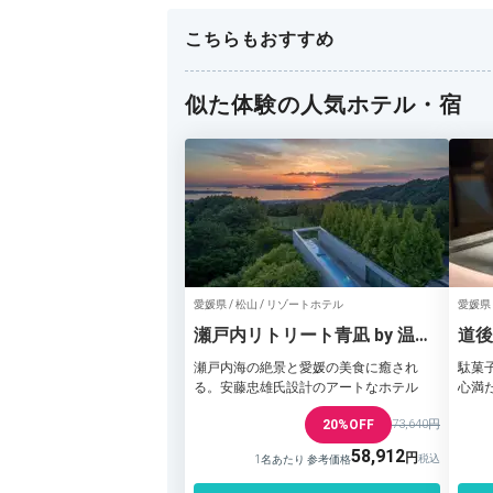
こちらもおすすめ
似た体験の人気ホテル・宿
愛媛県 / 松山 / リゾートホテル
愛媛県 
瀬戸内リトリート青凪 by 温故
道後
知新
瀬戸内海の絶景と愛媛の美食に癒され
駄菓
る。安藤忠雄氏設計のアートなホテル
心満
20%OFF
73,640円
58,912
1名あたり 参考価格