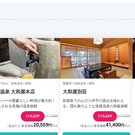
/ 松山、道後温泉 / 旅館
愛媛県 / 道後温泉 / 旅館
温泉 大和屋本店
大和屋別荘
子バーや愛媛らしい料理が魅力的！
部屋食でのんびり伊予の恵みを味わえ
たされる老舗の温泉旅館
る。隠れ家のような道後温泉の高級旅館
11%OFF
23,100円
11%OFF
46,000円
20,559
41,400
1名あたり 参考価格
1名あたり 参考価格