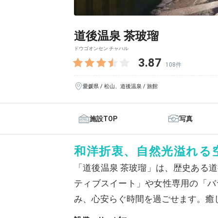
道後温泉 茶玻瑠
ドウゴオンセン チャハル
3.87
108件
愛媛県 / 松山、道後温泉 / 旅館
施設TOP
写真
和洋折衷、自然光溢れる
「道後温泉 茶玻瑠」は、歴史ある
ティブスイート」や女性専用の「バ
み、心安らぐ時間を過ごせます。癒