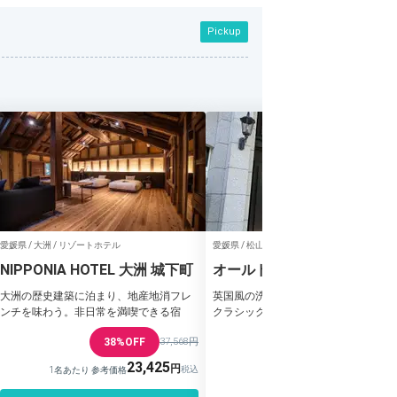
Pickup
愛媛県 / 大洲 / リゾートホテル
愛媛県 / 松山、道後温泉 / 旅館
NIPPONIA HOTEL 大洲 城下町
オールドイングランド 道後
の手ホテル
大洲の歴史建築に泊まり、地産地消フレ
英国風の洗練、温泉の癒し。道後温泉
ンチを味わう。非日常を満喫できる宿
クラシックホテル
38%OFF
37,568円
23,425
1名あたり 参考価格