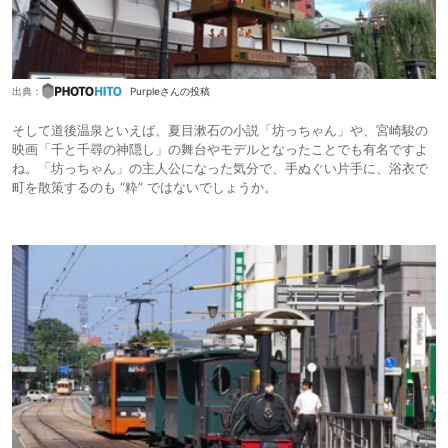
出典：
Purpleさんの投稿
そして道後温泉といえば、夏目漱石の小説「坊っちゃん」や、宮崎駿の
映画「千と千尋の神隠し」の舞台やモデルとなったことでも有名ですよ
ね。「坊っちゃん」の主人公になった気分で、手ぬぐい片手に、浴衣で
町を散策するのも “粋” ではないでしょうか。