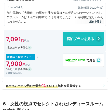
Peco3
旅行時期 2022年4月
市内電車の「大街道」の駅から徒歩５分ほどの便利なロケーションです。
ダブルルームは１名で利用するには充分でしたが、２名利用は厳しいかも
しれません。
宿泊者にはウェルカムドリンク（ビール、ハイボール、お茶他）がありま
す。
最上階（１３階）の温泉大浴場で、観光疲れを癒すことができる上、他の
7,091
宿泊プランを見る
ドーミーインと同様、湯上りお休み処にはアイスキャンディー（夜）、乳
酸菌飲料（朝）を頂くことができます。また、21:30～夜鳴きそばのサー
1名あたり 参考価格
ビスもあります。
朝食には地元ならではの「宇和島風の鯛めし」もあり、品数が豊富で美味
しくいただきました。
夏休み＆秋旅フェア！
ＡＮＡ旅作利用のため正確な宿泊料金は明らかではないものの、リーズナ
7,900
ブルで快適な滞在でした。
1名あたり 参考価格
※対象施設のみ
6．女性の視点でセレクトされたレディースルーム