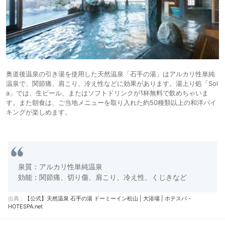
奥道後温泉の引き湯を使用した天然温泉「石手の湯」はアルカリ性単純
温泉で、関節痛、肩こり、冷え性などに効果があります。湯上り処「Sol
a」では、生ビール、またはソフトドリンクが1杯無料で飲めちゃいま
す。また朝食は、ご当地メニューを取り入れた約50種類以上の和洋バイ
キングが楽しめます。
泉質：アルカリ性単純温泉
効能：関節痛、切り傷、肩こり、冷え性、くじきなど
出典：
【公式】天然温泉 石手の湯 ドーミーイン松山 | 大浴場 | ホテスパ -
HOTESPA.net