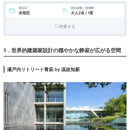
旅館
旬華趣湯 あったら
icotto
楽天トラベル
いいな、が湧く湯宿
宿泊日
宿泊者数 / 部屋数
未指定
大人2名 / 1室
20,090円〜
23,700円〜
10.
旅館
道後温泉 道後舘
icotto
楽天トラベル
検索する
1．世界的建築家設計の穏やかな静寂が広がる空間
瀬戸内リトリート青凪 by 温故知新