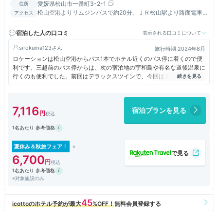
愛媛県松山市一番町3-2-1
住所
松山空港よりリムジンバスで約20分。ＪＲ松山駅より路面電車
アクセス
で約8分。松山インターより車で約15分。
宿泊した人の口コミ
表示される口コミについて
sirokuma123
旅行時期 2024年8月
ロケーションは松山空港からバス1本でホテル近くのバス停に着くので便
利です。三越前のバス停からは、次の宿泊地の宇和島や有名な道後温泉に
行くのも便利でした。前回はデラックスツインで、今回はスタンダードツ
インでしたが、広さは問題なくスーツケースを開けました。バスタブも広
目で、バスアメニティは市販してないお気に入りのブランドで嬉しかった
です。
7,116
宿泊プランを見る
1名あたり 参考価格
夏休み＆秋旅フェア！
6,700
1名あたり 参考価格
※対象施設のみ