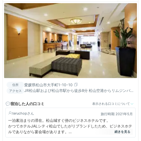
愛媛県松山市大手町1-10-10
住所
JR松山駅および松山市駅から徒歩8分 松山空港からリムジンバス
アクセス
で23分 松山観光港からバスで24分 松山ICから15分
宿泊した人の口コミ
表示される口コミについて
teruchop
旅行時期 2021年5月
一泊素泊まりの滞在。松山城すぐ傍のビジネスホテルです。
かつてホテルJALシティ松山でしたがリブランドしたため、ビジネスホテ
ルでありながら宴会場があります。
お部屋は和室を選びました。あらかじめ布団が敷いてありました。