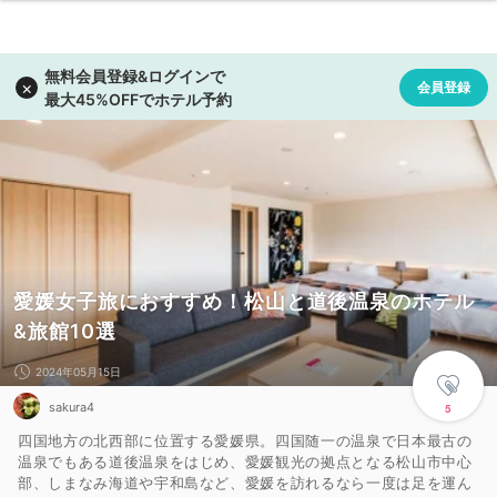
愛媛女子旅におすすめ！松山と道後温泉のホテル
&旅館10選
2024年05月15日
sakura4
5
四国地方の北西部に位置する愛媛県。四国随一の温泉で日本最古の
温泉でもある道後温泉をはじめ、愛媛観光の拠点となる松山市中心
部、しまなみ海道や宇和島など、愛媛を訪れるなら一度は足を運ん