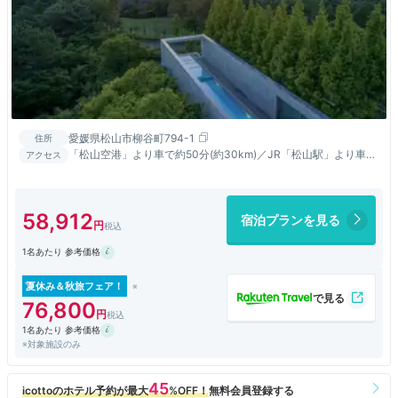
愛媛県松山市柳谷町794-1
住所
「松山空港」より車で約50分(約30km)／JR「松山駅」より車で
アクセス
約35分(約18km)／「松山IC」より車で40分(25km)
58,912
宿泊プランを見る
1名あたり 参考価格
夏休み＆秋旅フェア！
76,800
1名あたり 参考価格
※対象施設のみ