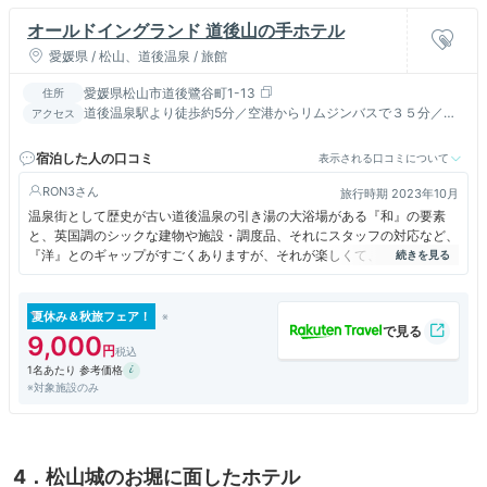
オールドイングランド 道後山の手ホテル
愛媛県 / 松山、道後温泉 / 旅館
愛媛県松山市道後鷺谷町1-13
住所
道後温泉駅より徒歩約5分／空港からリムジンバスで３５分／Ｊ
アクセス
Ｒ松山駅より電車又はバスで２０分／松山観光港よりバスで５０
分
宿泊した人の口コミ
表示される口コミについて
RON3
旅行時期 2023年10月
温泉街として歴史が古い道後温泉の引き湯の大浴場がある『和』の要素
と、英国調のシックな建物や施設・調度品、それにスタッフの対応など、
『洋』とのギャップがすごくありますが、それが楽しくて、とても良かっ
たです。
朝も温泉に浸かってから、英国調のレストランで「和定食」の朝食をいた
だいて、食後にコーヒーをいただきました。滞在中、この『和』と『洋』
夏休み＆秋旅フェア！
の両方を味わえて、良かったです。
9,000
1名あたり 参考価格
※対象施設のみ
4．松山城のお堀に面したホテル