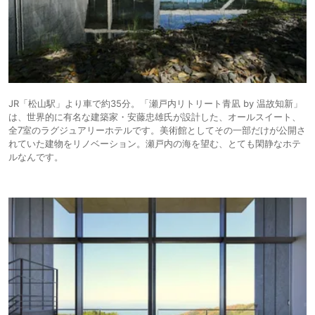
JR「松山駅」より車で約35分。「瀬戸内リトリート青凪 by 温故知新」
は、世界的に有名な建築家・安藤忠雄氏が設計した、オールスイート、
全7室のラグジュアリーホテルです。美術館としてその一部だけが公開さ
れていた建物をリノベーション。瀬戸内の海を望む、とても閑静なホテ
ルなんです。