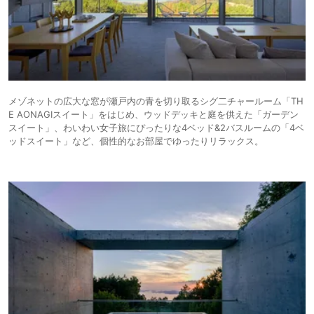
メゾネットの広大な窓が瀬戸内の青を切り取るシグ二チャールーム「TH
E AONAGIスイート」をはじめ、ウッドデッキと庭を供えた「ガーデン
スイート」、わいわい女子旅にぴったりな4ベッド&2バスルームの「4ベ
ッドスイート」など、個性的なお部屋でゆったりリラックス。