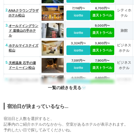
7,116円〜
6,700円〜
2.
シティホ
ANAクラウンプラザ
ホテル松山
icotto
楽天トラベル
テル
3.
オールドイングラン
9,000円〜
旅館
ド 道後山の手ホテ
icotto
楽天トラベル
ル
3,324円〜
3,600円〜
4.
ビジネス
ホテルマイステイズ
松山
icotto
楽天トラベル
ホテル
7,091円〜
7,900円〜
5.
ビジネス
天然温泉 石手の湯
ドーミーイン松山
icotto
楽天トラベル
ホテル
6,321円〜
6,600円〜
6.
ビジネス
ダイワロイネットホ
テル松山
icotto
楽天トラベル
ホテル
一覧の続きを見る
6,883円〜
7,200円〜
7.
ビジネス
カンデオホテルズ 松
山大街道
icotto
楽天トラベル
ホテル
宿泊日が決まっているなら…
12,100円〜
8.
旅館
道後温泉 茶玻瑠
宿泊日と人数を選択すると、
icotto
楽天トラベル
記事内のご紹介ホテルのなかから、空室があるホテルが表示されます。
予約したい日で探してみてくださいね。
9.
道後プリンスホテル
13,780円〜
14,300円〜