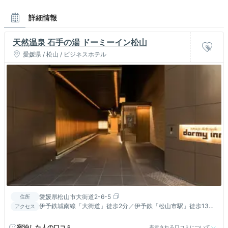
詳細情報
天然温泉 石手の湯 ドーミーイン松山
愛媛県 / 松山 / ビジネスホテル
愛媛県松山市大街道2-6-5
住所
伊予鉄城南線「大街道」徒歩2分／伊予鉄「松山市駅」徒歩13分
アクセス
／空港リムジンバス30分／松山自動車道「松山ＩＣ」より25分
宿泊した人の口コミ
表示される口コミについて