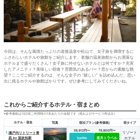
今回は、そんな風情たっぷりの道後温泉や松山で、女子旅を満喫するに
ふさわしいホテルや旅館をご紹介します。老舗の温泉旅館からお洒落な
ホテルまで盛りだくさん！女子旅に外せないホテルとは何ですか？充実
したアメニティ？美味しい朝食？雰囲気のあるバー？窓からの素敵な眺
望？ここでご紹介するのは、そんな女子の “嬉しい” を詰め込んだ、思い
出に残るホテルや旅館ばかりです。ぜひ参考にしてみてくださいね。
これからご紹介するホテル・宿まとめ
※参考価格は1泊2名ご利用時の1名あたりの金額です（税およびサービス料込み）
ホテル・宿名
写真
宿泊プラン(参考価格)
宿タイプ
58,912円〜
76,800円〜
1.
リゾート
瀬戸内リトリート青
凪 by 温故知新
icotto
楽天トラベル
ホテル