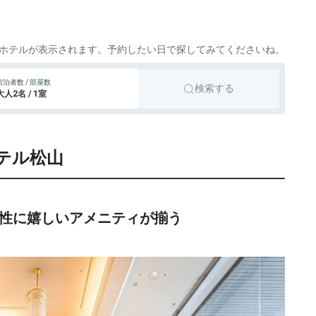
cotto
楽天トラベル
,830円〜
15,700円〜
旅館
松山、道後温泉
cotto
楽天トラベル
ホテルが表示されます。予約したい日で探してみてくださいね。
517円〜
2,300円〜
ビジネスホテル
松山
宿泊者数 / 部屋数
検索する
cotto
楽天トラベル
大人2名 / 1室
6,700円〜
ビジネスホテル
松山、道後温泉
cotto
楽天トラベル
テル松山
090円〜
6,500円〜
ビジネスホテル
松山
cotto
楽天トラベル
女性に嬉しいアメニティが揃う