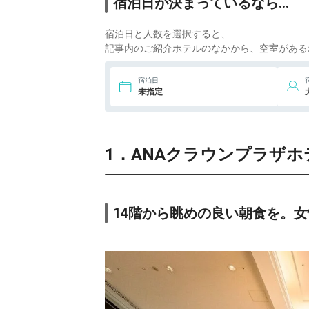
宿泊日が決まっているなら…
ドーミーイン松山
i
16
宿泊日と人数を選択すると、
8.
道後温泉 ホテル古
湧園 遥
i
記事内のご紹介ホテルのなかから、空室がある
2,
9.
ネストホテル松山
宿泊日
i
未指定
10.
道後hakuro
i
1．ANAクラウンプラザホ
7,
11.
ダイワロイネッ
トホテル松山
i
14階から眺めの良い朝食を。