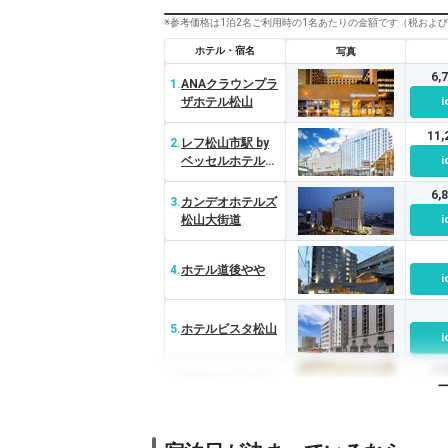
※参考価格は1泊2名ご利用時の1名あたりの金額です（税およ
ホテル・宿名
写真
6,
1.
ANAクラウンプラ
ザホテル松山
i
11
2.
レフ松山市駅 by
ベッセルホテルズ
i
（REF
6,
Matsuyama City
3.
カンデオホテルズ
Station）
松山大街道
i
4.
ホテル道後やや
i
5.
ホテルビスタ松山
i
3,
6.
ホテルマイステイ
ズ松山
i
7,
7.
天然温泉 石手の湯