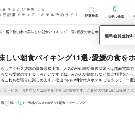
心みちるたびを叶える
旅行記事メディア・ホテル予約サイト
記事検索
ホテル検索
ル・宿
松山市の美味しい朝食バイキング11選♪愛媛の食をホテルでコンプリート
味しい朝食バイキング11選♪愛媛の食を
からもアクセス抜群の愛媛県松山市。人気の松山城や道後温泉へは路面電車で
まるなら愛媛の食も楽しみたいですよね。みかんや鯛めしなど郷土料理をたっ
れもこれも欲張りに楽しめます。松山市内の朝食付きホテルに泊まって、一度
・宿
松山
#ご当地グルメ
#ホテル
#朝食・モーニング