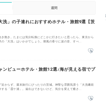
週間
大洗」の子連れにおすすめホテル・旅館9選【茨
飽き飽き。たまには気分転換にどこかに行きたいと思ったら、東京から
の「大洗」はいかがでしょう。潮風の香りに波の音、すべ...
ャンビューホテル・旅館12選♪海が見える宿でプ
ず近からず、週末旅行にぴったりの茨城。神聖な雰囲気漂う「大洗磯前
する「霞ケ浦」。遠出はできないけど、気分を変えて癒さ...