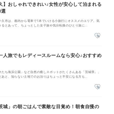
久】おしゃれできれい♪女性が安心して泊まれる
8選
牛久市は、都内から電車で1本でいける小旅行にオススメのエリア。気
るとあって、ちょっとした女子旅や気分転換のひとり旅に...
一人旅でもレディースルームなら安心♪おすすめ
ひたち海浜公園」など自然の癒しスポットがたくさんある「茨城県」。
あと、知らない土地でのお泊りはちょっと不安になる方も...
茨城」の朝ごはんで素敵な目覚め！朝食自慢の