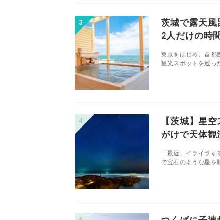
茨城で露天風
2人だけの時
東京をはじめ、首都
観光スポットを巡った
【茨城】星空
がけで天体観
「最近、イライラす
で宝石のような星を眺
つくばに子連