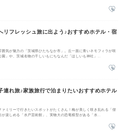
へリフレッシュ旅に出よう♪おすすめホテル・宿
雰囲気が魅力の「茨城県ひたちなか市」。丘一面に青いネモフィラが咲
園」や、茨城名物の干しいもにちなんだ「ほしいも神社」...
子連れ旅♪家族旅行で泊まりたいおすすめホテル
ファミリーで行きたいスポットがたくさん！梅が美しく咲き乱れる「偕
が楽しめる「水戸芸術館」、実物大の恐竜模型がある「水...