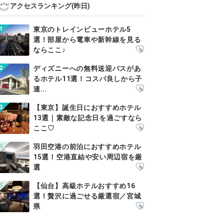
アクセスランキング(昨日)
東京のトレインビューホテル5
選！部屋から電車や新幹線を見る
ならここ♪
ディズニーへの無料送迎バスがあ
るホテル11選！コスパ良しから子
連...
【東京】誕生日におすすめホテル
13選｜素敵な記念日を過ごすなら
ここ♡
羽田空港の前泊におすすめホテル
15選！空港直結や安い周辺宿を厳
選
【仙台】高級ホテルおすすめ16
選！贅沢に過ごせる厳選宿／宮城
県