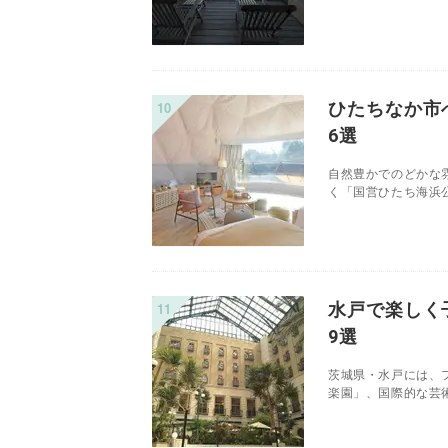
ひたちなか市
6選
自然豊かでのどかな
く「国営ひたち海浜公
水戸で楽しく
9選
茨城県・水戸には、
楽園」、国際的な芸術