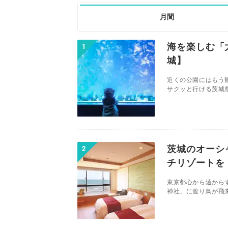
月間
海を楽しむ「
城】
近くの公園にはもう
サクッと行ける茨城県
茨城のオーシ
チリゾートを
東京都心から遠から
神社」に渡り鳥が飛来