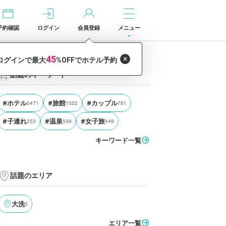
予約確認
ログイン
会員登録
メニュー
話題のキーワード
#ホテル
2471
#旅館
1022
#カップル
781
#子連れ
253
#温泉
599
#女子旅
448
キーワード一覧
話題のエリア
大洗
5
エリア一覧