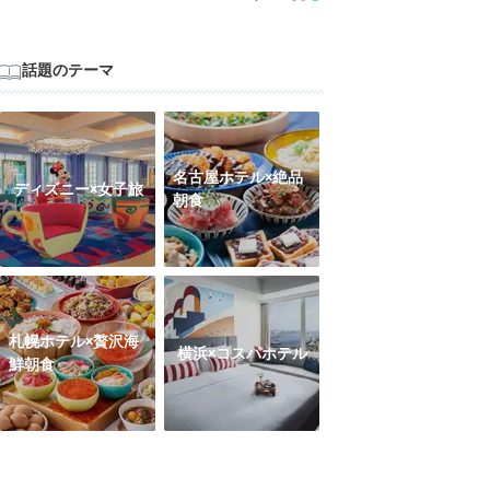
話題のテーマ
名古屋ホテル×絶品
ディズニー×女子旅
朝食
札幌ホテル×贅沢海
横浜×コスパホテル
鮮朝食