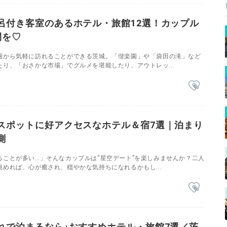
呂付き客室のあるホテル・旅館12選！カップル
間を♡
圏から気軽に訪れることができる茨城。「偕楽園」や「袋田の滝」など
り、「おさかな市場」でグルメを堪能したり、アウトレッ...
スポットに好アクセスなホテル＆宿7選｜泊まり
測
ることが多い…」そんなカップルは“星空デート”を楽しみませんか？二人
めれば、心が癒され、穏やかな気持ちになれるかもし...
れで泊まるなら♪おすすめホテル・旅館7選／茨