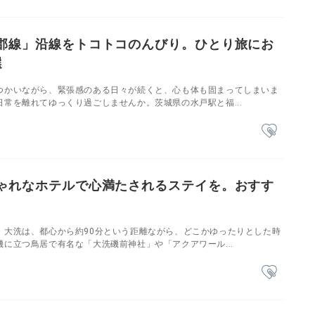
郡線」沿線をトコトコのんびり。ひとり旅にお
選
つかいながら、緊張感のある日々が続くと、心も体も固まってしまいま
常を離れてゆっくり過ごしませんか。茨城県の水戸駅と福...
ゃれなホテルで心満たされるステイを。おすす
・大洗は、都心から約90分という距離ながら、どこかゆったりとした時
に立つ鳥居で有名な「大洗磯前神社」や「アクアワール...