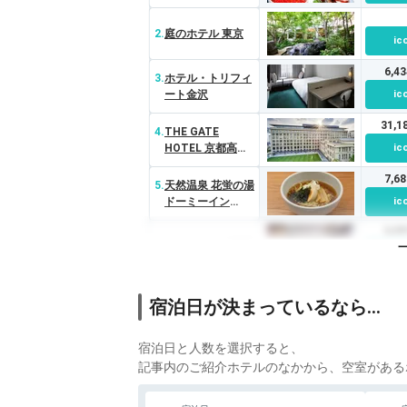
2.
庭のホテル 東京
ic
6,4
3.
ホテル・トリフィ
ート金沢
ic
31,
4.
THE GATE
HOTEL 京都高瀬
ic
川 by HULIC
7,6
5.
天然温泉 花蛍の湯
ドーミーイン
ic
PREMIUM京都駅
6,0
前
6.
ホテルピエナ神戸
ic
18,
7.
原鶴温泉 ホテルパ
宿泊日が決まっているなら…
ーレンス小野屋
ic
20,
8.
おごと温泉 びわこ
宿泊日と人数を選択すると、
緑水亭
ic
記事内のご紹介ホテルのなかから、空室がある