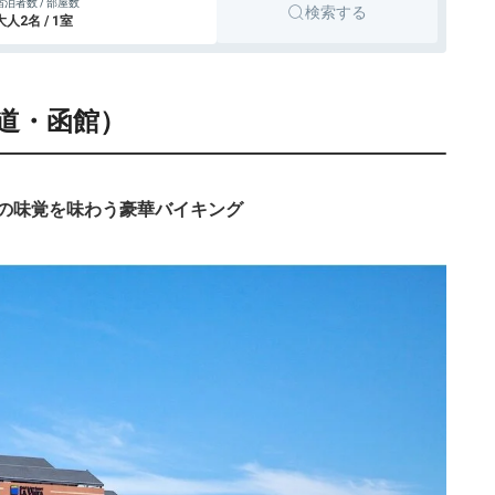
宿泊者数 / 部屋数
検索する
大人2名 / 1室
海道・函館）
の味覚を味わう豪華バイキング