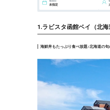
宿泊日
未指定
1.ラビスタ函館ベイ（北
海鮮丼もたっぷり食べ放題♪北海道の旬