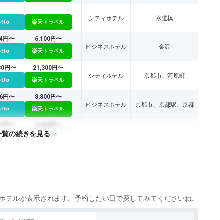
シティホテル
水道橋
otto
楽天トラベル
34円〜
6,100円〜
ビジネスホテル
金沢
otto
楽天トラベル
180円〜
21,300円〜
シティホテル
京都市、河原町
otto
楽天トラベル
86円〜
8,800円〜
ビジネスホテル
京都市、京都駅、京都
otto
楽天トラベル
91円〜
4,400円〜
一覧の続きを見る
ビジネスホテル
神戸
otto
楽天トラベル
971円〜
10,500円〜
旅館
朝倉、原鶴温泉
otto
楽天トラベル
710円〜
27,600円〜
旅館
大津
otto
楽天トラベル
ホテルが表示されます。予約したい日で探してみてくださいね。