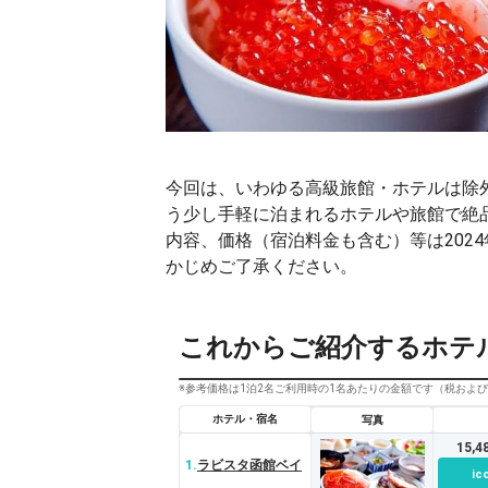
今回は、いわゆる高級旅館・ホテルは除
う少し手軽に泊まれるホテルや旅館で絶
内容、価格（宿泊料金も含む）等は202
かじめご了承ください。
これからご紹介するホテ
※参考価格は1泊2名ご利用時の1名あたりの金額です（税およ
ホテル・宿名
写真
15,
1.
ラビスタ函館ベイ
ic