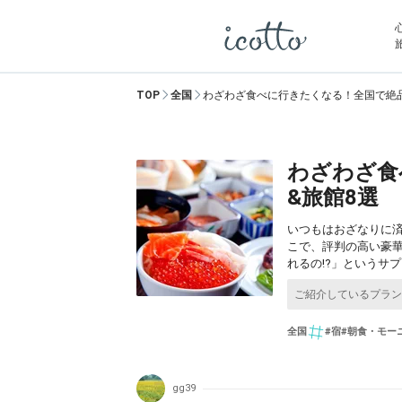
TOP
全国
わざわざ食べに行きたくなる！全国で絶
わざわざ食
&旅館8選
いつもはおざなりに
こで、評判の高い豪
れるの!?」というサ
全国
#宿
#朝食・モー
gg39