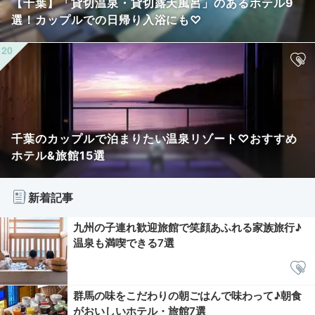
【千葉】「貸切温泉・貸切露天風呂」のあるホテル9
選！カップルでの日帰り入浴にも♡
千葉のカップルで泊まりたい温泉リゾート♡おすすめ
ホテル&旅館15選
新着記事
九州の子連れ歓迎旅館で笑顔あふれる家族旅行♪
温泉も満喫できる7選
群馬の味をこだわりの朝ごはんで味わって♪朝食
がおいしいホテル・旅館7選