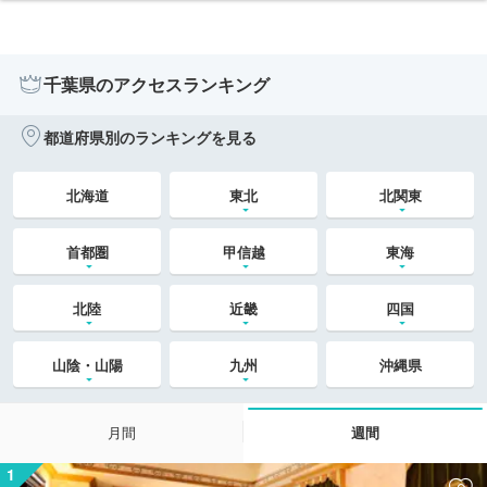
千葉県のアクセスランキング
都道府県別のランキングを見る
北海道
東北
北関東
首都圏
甲信越
東海
北陸
近畿
四国
山陰・山陽
九州
沖縄県
月間
週間