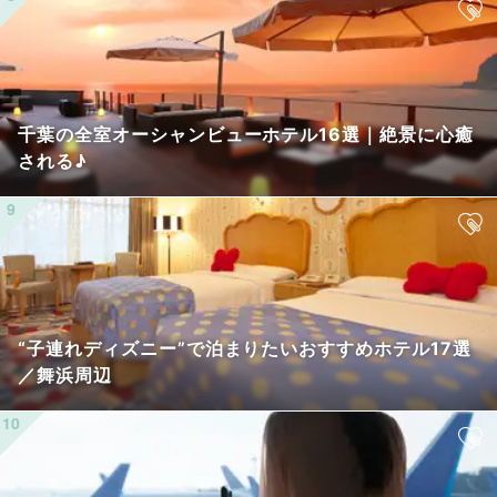
千葉の全室オーシャンビューホテル16選｜絶景に心癒
される♪
“子連れディズニー”で泊まりたいおすすめホテル17選
／舞浜周辺