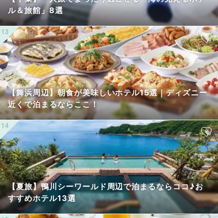
ル＆旅館」8選
【舞浜周辺】朝食が美味しいホテル15選｜ディズニー
近くで泊まるならここ！
【夏旅】鴨川シーワールド周辺で泊まるならココ♪お
すすめホテル13選