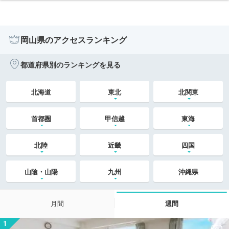
岡山県のアクセスランキング
都道府県別のランキングを見る
北海道
東北
北関東
首都圏
甲信越
東海
北陸
近畿
四国
山陰・山陽
九州
沖縄県
月間
週間