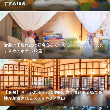
すすめ15選
倉敷の子連れ旅は好奇心をくすぐる♩ファミリーにお
すすめのホテル12選
【倉敷】おしゃれホテル＆旅館6選！情緒ある街で感
性が刺激されるステイを♪／岡山