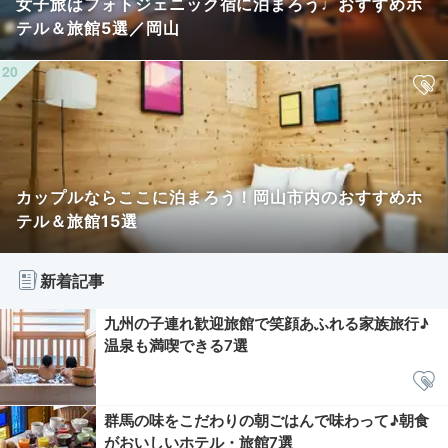
女子旅はフォトジェニック宿に泊まろう♩おすすめホ
テル＆旅館5選／岡山
カップルならここに泊まろう！岡山市内のおすすめホ
テル＆旅館15選
新着記事
九州の子連れ歓迎旅館で笑顔あふれる家族旅行♪
温泉も満喫できる7選
群馬の味をこだわりの朝ごはんで味わって♪朝食
がおいしいホテル・旅館7選