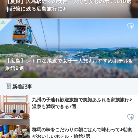
【夏旅】広島駅近くの女性一人でも安心のホテル10選
｜記憶に残る広島旅行に♪
【広島】レトロな尾道で女子一人旅♪おすすめホテル&
旅館9選
新着記事
九州の子連れ歓迎旅館で笑顔あふれる家族旅行♪
温泉も満喫できる7選
群馬の味をこだわりの朝ごはんで味わって♪朝食
がおいしいホテル・旅館7選