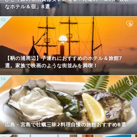
なホテル＆宿」8選
【鞆の浦周辺】子連れにおすすめのホテル＆旅館7
選。家族で映画のような街並みを満喫！
広島・宮島で牡蠣三昧♪料理自慢の旅館おすすめ8選