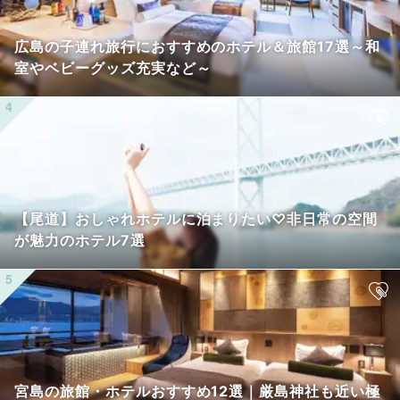
広島の子連れ旅行におすすめのホテル＆旅館17選～和
室やベビーグッズ充実など～
【尾道】おしゃれホテルに泊まりたい♡非日常の空間
が魅力のホテル7選
宮島の旅館・ホテルおすすめ12選｜厳島神社も近い極