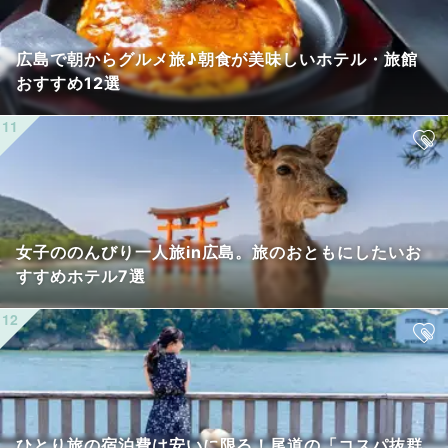
広島で朝からグルメ旅♪朝食が美味しいホテル・旅館
おすすめ12選
女子ののんびり一人旅in広島。旅のおともにしたいお
すすめホテル7選
ひとり旅の宿泊費は安いに限る！尾道の「コスパ抜群