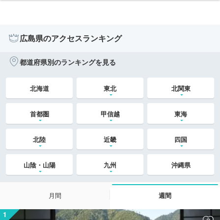
広島県のアクセスランキング
都道府県別のランキングを見る
北海道
東北
北関東
首都圏
甲信越
東海
北陸
近畿
四国
山陰・山陽
九州
沖縄県
月間
週間