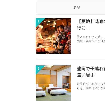
月間
【夏旅】花巻
行に！
子どもたちとの過ご
の街、花巻へ出かけま
盛岡で子連れ
選／岩手
岩手県の中心部に位
らも、周囲は豊かな自