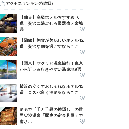
アクセスランキング(昨日)
【仙台】高級ホテルおすすめ16
選！贅沢に過ごせる厳選宿／宮城
県
【函館】朝食が美味しいホテル12
選！贅沢な朝を過ごすならここ
【関東】サクッと温泉旅行！東京
から近い＆行きやすい温泉地9選
横浜の安くておしゃれなホテル15
選！コスパ良く泊まるならここ
まるで「千と千尋の神隠し」の世
界♡渋温泉「歴史の宿金具屋」で
癒さ...