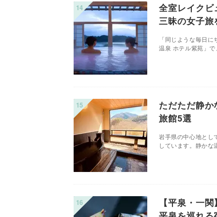
全室レイクビ
三昧の女子旅
「同じような毎日に
温泉 ホテル紫苑」で
ただただ静か
旅館5選
岩手県の中心地とし
しています。静かな温
【平泉・一関
平泉を巡れる