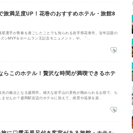
で旅満足度UP！花巻のおすすめホテル・旅館8
雄星選手が青春を過ごしたことでも知られる岩手県花巻市。近年話題の
ーズンMVP＆ホームラン王記念モニュメント」や、「...
ならこのホテル！贅沢な時間が満喫できるホテ
観光の拠点となる盛岡市。雄大な岩手山の景色が眺められるお宿で、ち
ませんか？盛岡駅近辺のホテルに加えて、絶景や温泉を楽...
ル旅に♡露天風呂付き客室がある旅館・ホテル