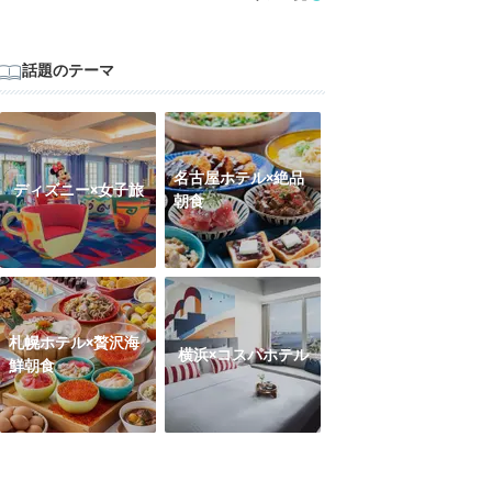
話題のテーマ
名古屋ホテル×絶品
ディズニー×女子旅
朝食
札幌ホテル×贅沢海
横浜×コスパホテル
鮮朝食