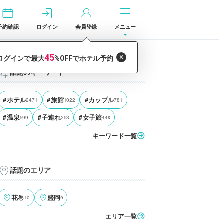
予約確認
ログイン
会員登録
メニュー
話題のキーワード
#ホテル
2471
#旅館
1022
#カップル
781
#温泉
599
#子連れ
253
#女子旅
448
キーワード一覧
話題のエリア
花巻
10
盛岡
9
エリア一覧