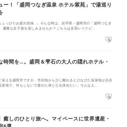
ュー！「盛岡つなぎ温泉 ホテル紫苑」で湯巡り
を
ちょっぴりお疲れ気味…」そんな時は、岩手県・盛岡市の「盛岡つなぎ
、優雅な女子旅を楽しみませんか？こちらは全室レイクビ...
な時間を…。盛岡＆雫石の大人の隠れホテル・
て栄える盛岡市ですが、市街地から少し離れるとひなびた温泉地が点在
泉地で、何もしないで疲れた体と心を休めたい。そんな人...
】癒しのひとり旅へ。マイペースに世界遺産・
宿6選