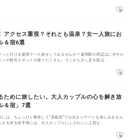
】アクセス重視？それとも温泉？女一人旅にお
ル＆宿6選
クッと行ける盛岡で一人旅をしてみませんか？盛岡駅の周辺はにぎやか
ンや観光スポットが盛りだくさん。そこから少し足を延ば...
るために旅したい。大人カップルの心を解き放
ル＆宿」7選
日には、ちょっぴり奮発して“高級宿”でお泊まりデートを楽しみません
さを誇る岩手県には、大人カップルにふさわしい上質な...