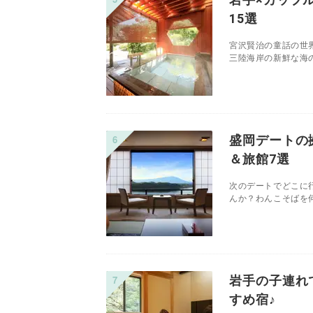
15選
宮沢賢治の童話の世
三陸海岸の新鮮な海の
盛岡デートの
＆旅館7選
次のデートでどこに
んか？わんこそばを何
岩手の子連れ
すめ宿♪