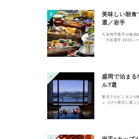
美味しい朝食
選／岩手
大谷翔平選手や菊池
「大谷選手 2023シ
盛岡で泊まる
ル7選
東北でのビジネスや
ょっぴり贅沢に過ごし
岩手×カップ