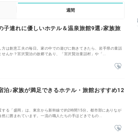
週間
の子連れに優しいホテル＆温泉旅館9選♪家族旅
し方は創意工夫の毎日。家の中での遊びに飽きてきたら、岩手県の童話
せんか？宮沢賢治の故郷であり、「宮沢賢治童話村」や「...
宿泊♪家族が満足できるホテル・旅館おすすめ12
置する「盛岡」は、東京から新幹線で約2時間15分。都市部にありなが
然に囲まれています。一流の職人たちの手ほどきでもの...