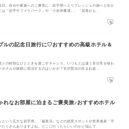
毎日。自分や家族へのご褒美に、岩手県へとリフレッシュの旅へと出か
は「岩手サファリパーク」や「小岩井農場」、「花巻おも...
プルの記念日旅行に♡おすすめの高級ホテル＆
彼との特別なひとときを過ごすチャンス。いつもとは違う非日常を味わ
ホテルや旅館に宿泊するのはいかが？宮沢賢治の生まれ故...
ゃれなお部屋に泊まるご褒美旅♪おすすめホテル
るという広大な岩手県。「厳美渓」などの絶景スポットや世界遺産「平
たくさんありますよね。どこに行ったらいいのかと悩んで...