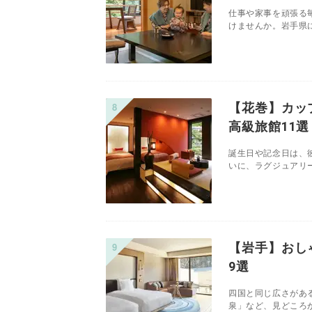
仕事や家事を頑張る
けませんか。岩手県に
【花巻】カッ
高級旅館11選
誕生日や記念日は、
いに、ラグジュアリー
【岩手】おし
9選
四国と同じ広さがあ
泉」など、見どころが