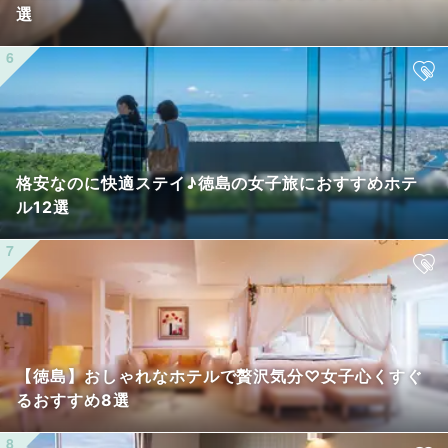
選
格安なのに快適ステイ♪徳島の女子旅におすすめホテ
ル12選 ​
【徳島】おしゃれなホテルで贅沢気分♡女子心くすぐ
るおすすめ8選