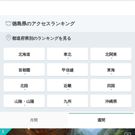
徳島県のアクセスランキング
都道府県別のランキングを見る
北海道
東北
北関東
首都圏
甲信越
東海
北陸
近畿
四国
山陰・山陽
九州
沖縄県
月間
週間