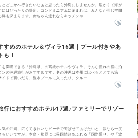
ちとどこかへ行きたいなぁと思ったら沖縄にしませんか。暖かくて海が
すにはぴったりの場所。コンドミニアムに泊まれば、みんなが同じ空間
絆も深まります。赤ちゃん連れならキッチンや...
すすめのホテル＆ヴィラ16選｜プール付きやあ
トも！
イを満喫できる「沖縄県」の高級ホテルやヴィラ。そんな憧れの宿に泊
ズンの沖縄旅行がおすすめです。冬の沖縄は本州に比べるととても温
イドで寛いだり、温水プールに入ったり、クルー...
旅行におすすめホテル17選♪ファミリーでリゾー
人気の沖縄。広くてきれいなビーチで遊ばせてあげたいと、親なら一度
島もいいですが、本島・那覇には異国情緒あふれる「国際通り」や「波