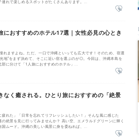
連れで楽しめるスポットがたくさんあります。...
旅におすすめのホテル17選｜女性必見の心とき
…憧れますよね。ただ、一口で沖縄といっても広大です！そのため、宿選
観光地”をまず決めて、そこに近い宿を選ぶのが◎。今回は、沖縄本島を
部に分けて「1人旅におすすめのホテル」...
きなく癒される。ひとり旅におすすめの「絶景
に疲れた」「日常を忘れてリフレッシュしたい！」そんな風に感じた
縄の絶景を見に行ってみませんか？ 高い空、エメラルドグリーンに輝く
国ムード。沖縄の美しい風景に身を委ねれば、...