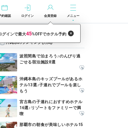
予約確認
ログイン
会員登録
メニュー
沖縄県のランキング(月間)
波照間島で泊まろう♪のんびり過
ごせる宿泊施設8選
沖縄本島のキッズプールがあるホ
テル13選♪子連れでプールを楽し
もう
宮古島の子連れにおすすめホテル
16選♪リゾートをファミリーで満
喫
那覇市の朝食が美味しいホテル15