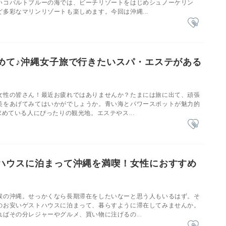
いコバルトブルーの海では、ビーチリゾートをはじめシュノーケリン
多彩なマリンリゾートも楽しめます。今回は沖縄...
めて♪沖縄女子旅で行きたいスパ・エステがある
女性の皆さん！最近お疲れではありませんか？たまには旅に出て、頑張
美をあげてみてはいかがでしょうか。青い海とパワースポットが魅力的
求めている人にぴったりの観光地。エステやス...
ハウスに泊まって沖縄を満喫！女性におすすめ
候の沖縄。せっかくなら長期滞在をしたいなーと思う人もいるはず。そ
のお安いゲストハウスに泊まって、暮らすように滞在してみませんか。
ばその分レジャーやグルメ、買い物に注げるの...