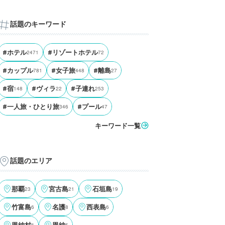
話題のキーワード
#ホテル
2471
#リゾートホテル
72
#カップル
781
#女子旅
448
#離島
27
#宿
148
#ヴィラ
22
#子連れ
253
#一人旅・ひとり旅
346
#プール
47
キーワード一覧
話題のエリア
那覇
23
宮古島
21
石垣島
19
竹富島
6
名護
8
西表島
6
6
5