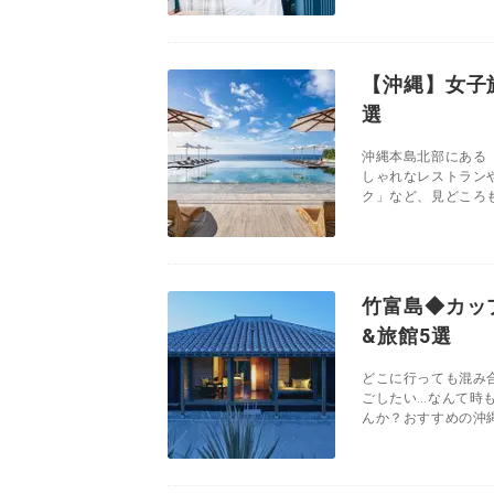
【沖縄】女子
選
沖縄本島北部にある
しゃれなレストラン
ク」など、見どころも
竹富島◆カッ
&旅館5選
どこに行っても混み
ごしたい…なんて時
んか？おすすめの沖縄