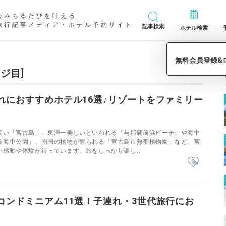
心みちるたびを叶える
旅行記事メディア・ホテル予約サイト
記事検索
ホテル検索
ジ目]
れにおすすめホテル16選♪リゾートをファミリー
高い「宮古島」。東洋一美しいといわれる「与那覇前浜ビーチ」や海中
島海中公園」、南国の植物が観られる「宮古島市熱帯植物園」など、宮
感動や体験が待っています。旅をしっかり楽し...
コンドミニアム11選！子連れ・3世代旅行にお