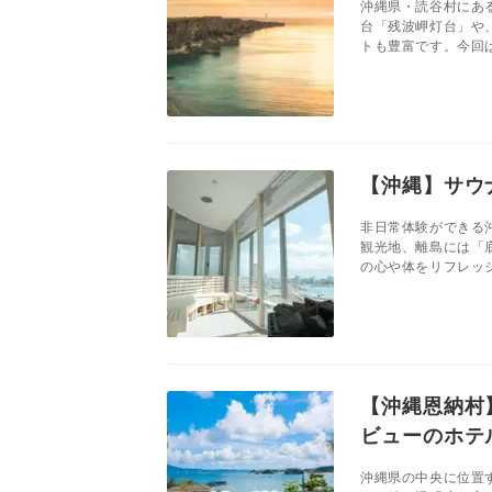
沖縄県・読谷村にあ
台「残波岬灯台」や
トも豊富です。今回は
【沖縄】サウ
非日常体験ができる
観光地、離島には「
の心や体をリフレッシ
【沖縄恩納村
ビューのホテ
沖縄県の中央に位置