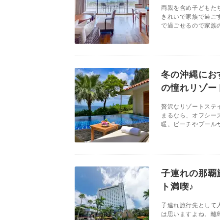
両親を含め子どもた
きれいで家族で過ご
で過ごせるので家族の
冬の沖縄にお
の憧れリゾー
贅沢なリゾートステ
まるなら、オフシー
暖。ビーチやプールサ
子連れの那覇
ト満喫♪
子連れ旅行先として
は思いますよね。離