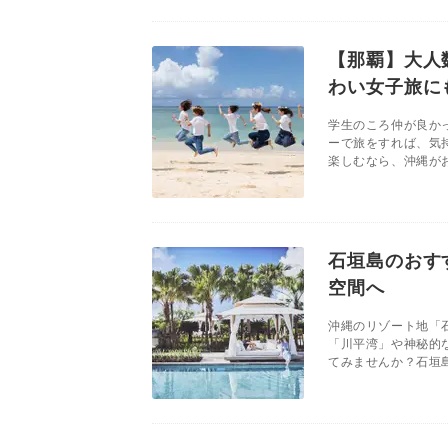
【那覇】大人
わい女子旅に
学生のころ仲が良か
ーで旅をすれば、気
楽しむなら、沖縄がお
石垣島のおす
空間へ
沖縄のリゾート地「
「川平湾」や神秘的
てみませんか？石垣島