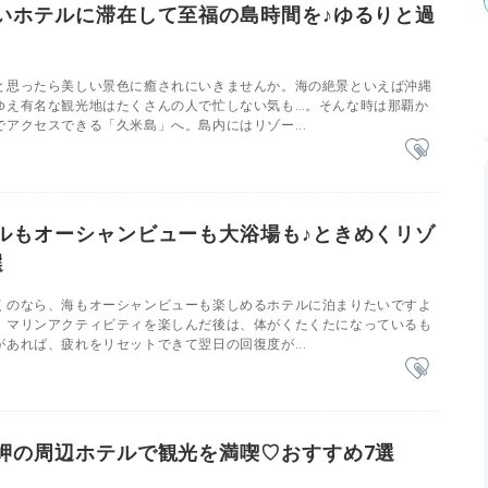
いホテルに滞在して至福の島時間を♪ゆるりと過
と思ったら美しい景色に癒されにいきませんか。海の絶景といえば沖縄
ゆえ有名な観光地はたくさんの人で忙しない気も…。そんな時は那覇か
アクセスできる「久米島」へ。島内にはリゾー...
ルもオーシャンビューも大浴場も♪ときめくリゾ
選
くのなら、海もオーシャンビューも楽しめるホテルに泊まりたいですよ
、マリンアクティビティを楽しんだ後は、体がくたくたになっているも
あれば、疲れをリセットできて翌日の回復度が...
岬の周辺ホテルで観光を満喫♡おすすめ7選