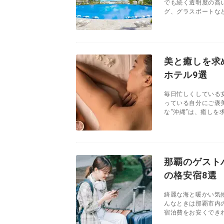
でも続く透明度の高
グ、グラスボートなど
美と癒しを求
ホテル9選
毎日忙しくしている
っている自分にご褒
な“沖縄”は、癒しを
那覇のゲスト
の格安宿8選
綺麗な海と暖かい気
んなときは那覇市内
宿泊費をお安くできれ