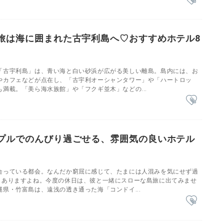
旅は海に囲まれた古宇利島へ♡おすすめホテル8
「古宇利島」は、青い海と白い砂浜が広がる美しい離島。島内には、お
やカフェなどが点在し、「古宇利オーシャンタワー」や「ハートロッ
満載。「美ら海水族館」や「フクギ並木」などの...
プルでのんびり過ごせる、雰囲気の良いホテル
合っている都会。なんだか窮屈に感じて、たまには人混みを気にせず過
もありますよね。今度の休日は、彼と一緒にスローな島旅に出てみませ
県・竹富島は、遠浅の透き通った海「コンドイ...