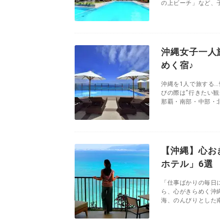
の上ビーチ」など、子
沖縄女子一人
めく宿♪
沖縄を1人で旅する
びの際は“行きたい
那覇・南部・中部・北
【沖縄】心お
ホテル」6選
「仕事ばかりの毎日
ら、心がきらめく沖
海、のんびりとした南