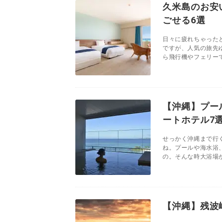
久米島のお安
ごせる6選
日々に疲れちゃった
ですが、人気の旅先
ら飛行機やフェリーで
【沖縄】プー
ートホテル7
せっかく沖縄まで行
ね。プールや海水浴
の。そんな時大浴場が
【沖縄】残波