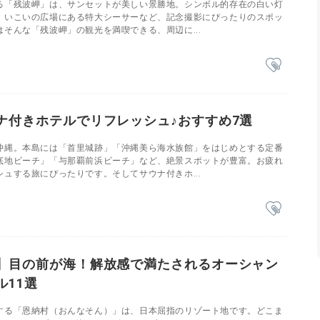
る「残波岬」は、サンセットが美しい景勝地。シンボル的存在の白い灯
、いこいの広場にある特大シーサーなど、記念撮影にぴったりのスポッ
そんな「残波岬」の観光を満喫できる、周辺に...
ナ付きホテルでリフレッシュ♪おすすめ7選
沖縄。本島には「首里城跡」「沖縄美ら海水族館」をはじめとする定番
底地ビーチ」「与那覇前浜ビーチ」など、絶景スポットが豊富。お疲れ
ュする旅にぴったりです。そしてサウナ付きホ...
】目の前が海！解放感で満たされるオーシャン
ル11選
する「恩納村（おんなそん）」は、日本屈指のリゾート地です。どこま