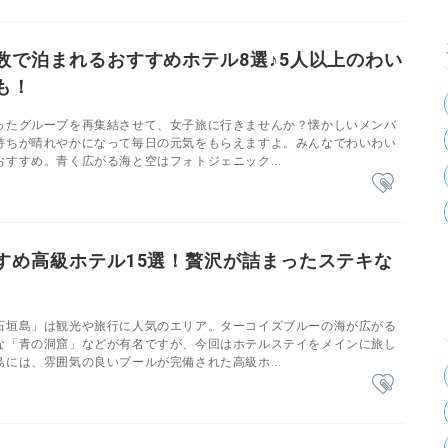
数で泊まれるおすすめホテル8選♪5人以上のわい
も！
ったグループを再集結させて、女子旅に行きませんか？懐かしいメンバ
持ちが晴れやかになって毎日の元気をもらえますよ。みんなでわいわい
すすめ。青く広がる海と空はフォトジェニック...
すめ高級ホテル15選！贅沢が詰まったステキな
石垣島」は観光や旅行に人気のエリア。ターコイズブルーの海が広がる
な「青の洞窟」などが有名ですが、今回はホテルステイをメインに旅し
には、雰囲気の良いプールが完備された高級ホ...