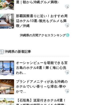
選｜朝から沖縄グルメ満喫♪
那覇国際通りに近い！おすすめ周
辺ホテル13選♪観光もグルメも満
喫／沖縄
沖縄県の月間アクセスランキング
沖縄県の新着記事
オーシャンビューを堪能できる宮
古島のホテル8選！輝く海に心洗
われ...
ブランドアメニティがある沖縄の
ホテルでいい香り～な滞在♪華や
かで...
【石垣島】送迎付きホテル8選！