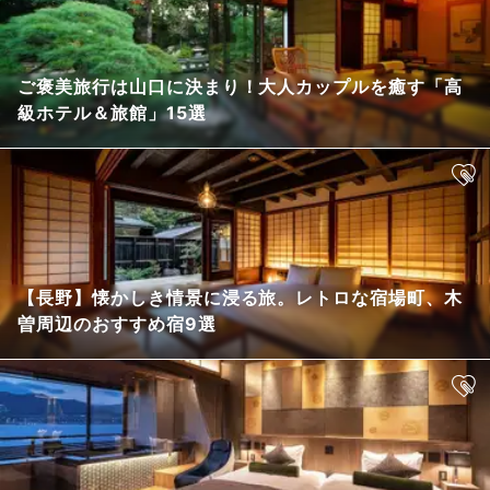
ご褒美旅行は山口に決まり！大人カップルを癒す「高
級ホテル＆旅館」15選
【長野】懐かしき情景に浸る旅。レトロな宿場町、木
曽周辺のおすすめ宿9選