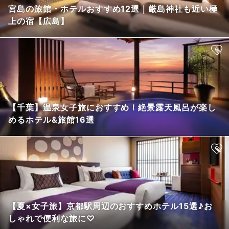
宮島の旅館・ホテルおすすめ12選｜厳島神社も近い極
上の宿【広島】
【千葉】温泉女子旅におすすめ！絶景露天風呂が楽し
めるホテル&旅館16選
【夏×女子旅】京都駅周辺のおすすめホテル15選♪お
しゃれで便利な旅に♡