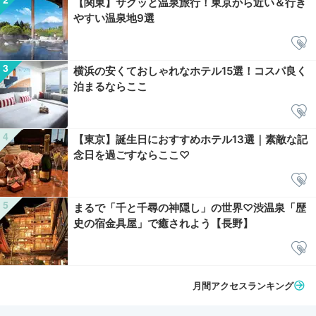
【関東】サクッと温泉旅行！東京から近い＆行き
やすい温泉地9選
横浜の安くておしゃれなホテル15選！コスパ良く
泊まるならここ
【東京】誕生日におすすめホテル13選｜素敵な記
念日を過ごすならここ♡
まるで「千と千尋の神隠し」の世界♡渋温泉「歴
史の宿金具屋」で癒されよう【長野】
月間アクセスランキング