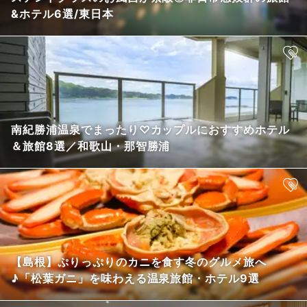
&ホテル6選/東日本
南紀勝浦温泉でまったり♡カップルにおすすめホテル
＆旅館8選／和歌山・那智勝浦
【島根】ぷりっぷりのカニを食す冬のグルメ旅へ
♪「松葉ガニ」を味わえる温泉旅館・ホテル9選