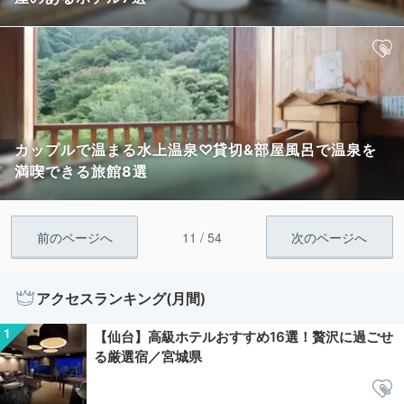
カップルで温まる水上温泉♡貸切&部屋風呂で温泉を
満喫できる旅館8選
11 / 54
前のページへ
次のページへ
アクセスランキング(月間)
【仙台】高級ホテルおすすめ16選！贅沢に過ごせ
る厳選宿／宮城県