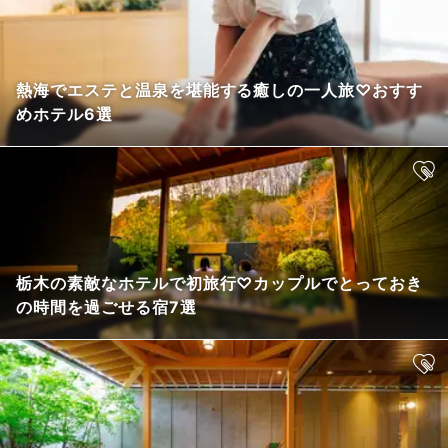
熱海でエステと温泉を堪能する癒しの一人旅♡おすす
めホテル6選
栃木の素敵なホテルで初旅行♡カップルでとっておき
の時間を過ごせる宿7選