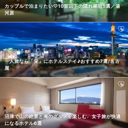
カップルで泊まりたい♡10室以下の隠れ家宿5選／湯
河原
一人旅なら「栄」にホテルステイ♪おすすめ7選/名古
屋
沼津で山の絶景と海のグルメを楽しむ♩女子旅が快適
になるホテル6選