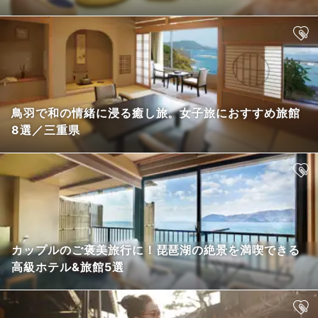
鳥羽で和の情緒に浸る癒し旅。女子旅におすすめ旅館
8選／三重県
カップルのご褒美旅行に！琵琶湖の絶景を満喫できる
高級ホテル&旅館5選