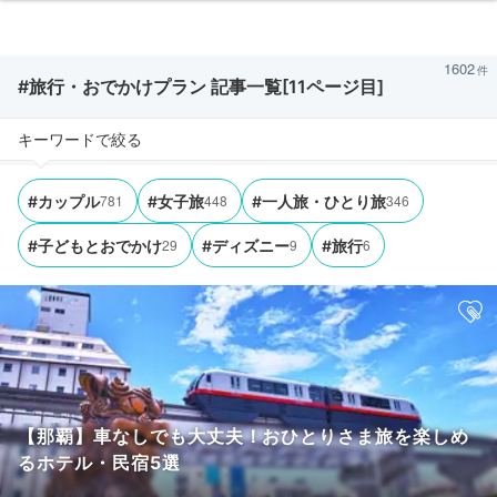
1602
#旅行・おでかけプラン 記事一覧[11ページ目]
キーワードで絞る
781
448
346
#カップル
#女子旅
#一人旅・ひとり旅
29
9
6
#子どもとおでかけ
#ディズニー
#旅行
【那覇】車なしでも大丈夫！おひとりさま旅を楽しめ
るホテル・民宿5選