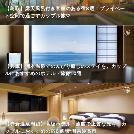
【鳥取】露天風呂付き客室のある宿8選！プライベー
ト空間で過ごすカップル旅♡
【兵庫】洲本温泉でのんびり癒しのステイを。カップ
ルにおすすめのホテル・旅館10選
【赤倉温泉周辺】高級ホテル・旅館で上質な旅を。カ
ップルにおすすめの宿6選/新潟県妙高市