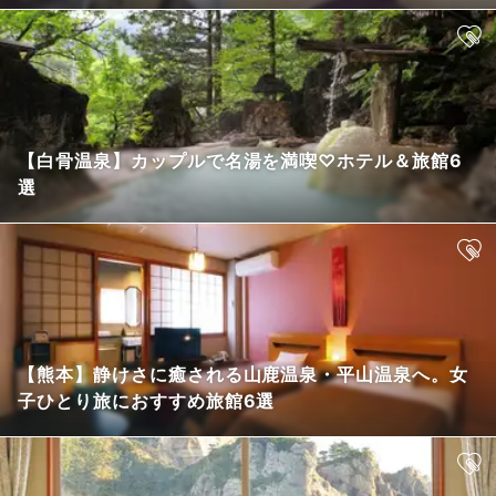
【白骨温泉】カップルで名湯を満喫♡ホテル＆旅館6
選
【熊本】静けさに癒される山鹿温泉・平山温泉へ。女
子ひとり旅におすすめ旅館6選