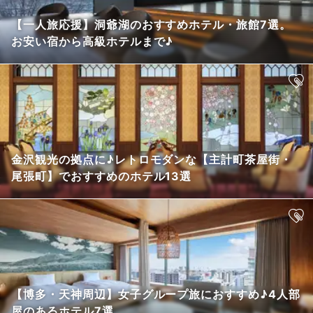
【一人旅応援】洞爺湖のおすすめホテル・旅館7選。
お安い宿から高級ホテルまで♪
金沢観光の拠点に♪レトロモダンな【主計町茶屋街・
尾張町】でおすすめのホテル13選
【博多・天神周辺】女子グループ旅におすすめ♪4人部
屋のあるホテル7選