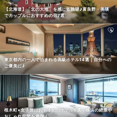
【北海道】「北の大地」を感じる眺望♪富良野・美瑛
でカップルにおすすめの宿7選
東京都内の一人で泊まれる高級ホテル14選｜自分への
ご褒美に♪
桜木町×女子旅におすすめのホテル9選｜横浜の絶景や
おしゃれ空間を満喫！