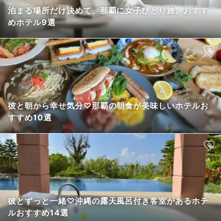
泊まる場所だけ決めて、那覇に女子ひとり旅。おすす
めホテル9選
彼と朝から幸せ気分♡那覇の朝食が美味しいホテルお
すすめ10選
彼とずっと一緒♡沖縄の露天風呂付き客室があるホテ
ルおすすめ14選