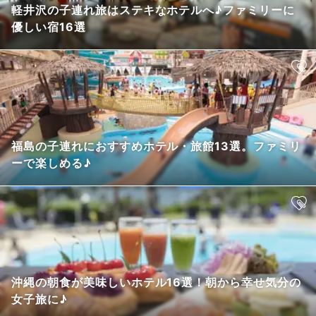
軽井沢の子連れ旅はステキなホテルへ♪ファミリーに
優しい宿16選
福島の子連れにおすすめホテル・旅館13選。ファミリ
ーで楽しめる♪
沖縄の朝食が美味しいホテル16選！朝から幸せ気分の
女子旅に♪