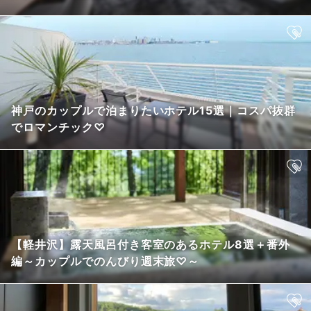
神戸のカップルで泊まりたいホテル15選｜コスパ抜群
でロマンチック♡
【軽井沢】露天風呂付き客室のあるホテル8選＋番外
編～カップルでのんびり週末旅♡～