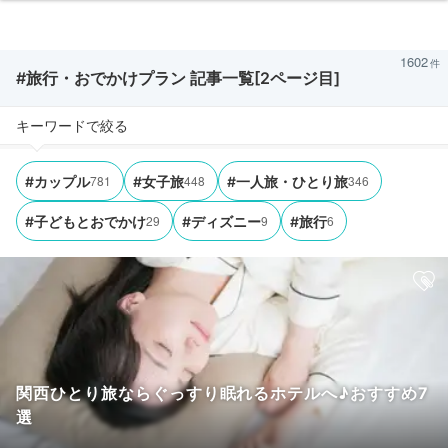
1602
#旅行・おでかけプラン 記事一覧[2ページ目]
キーワードで絞る
781
448
346
#カップル
#女子旅
#一人旅・ひとり旅
29
9
6
#子どもとおでかけ
#ディズニー
#旅行
関西ひとり旅ならぐっすり眠れるホテルへ♪おすすめ7
選