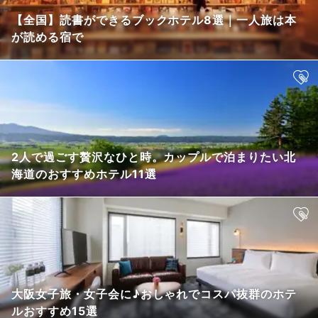
【全国】読書ができるブックホテル8選｜一人旅は本
が読める宿で
2人で過ごす贅沢なひと時。カップルで泊まりたい北
海道のおすすめホテル11選
大阪女子旅・女子会に♪おしゃれでコスパ抜群のホテ
ルおすすめ15選