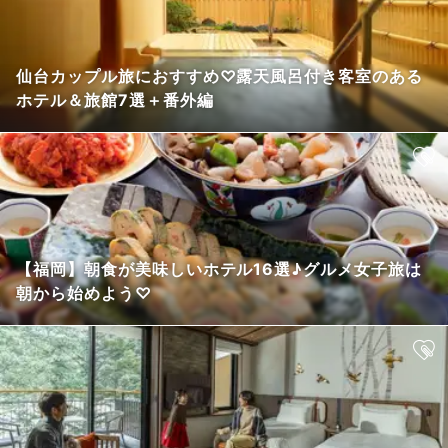
仙台カップル旅におすすめ♡露天風呂付き客室のある
ホテル＆旅館7選＋番外編
【福岡】朝食が美味しいホテル16選♪グルメ女子旅は
朝から始めよう♡