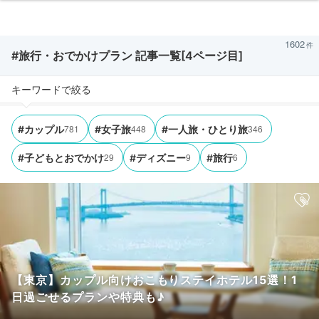
1602
#旅行・おでかけプラン 記事一覧[4ページ目]
キーワードで絞る
781
448
346
#カップル
#女子旅
#一人旅・ひとり旅
29
9
6
#子どもとおでかけ
#ディズニー
#旅行
【東京】カップル向けおこもりステイホテル15選！1
日過ごせるプランや特典も♪