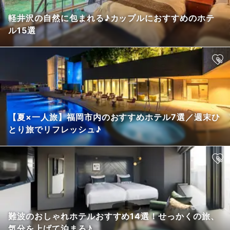
軽井沢の自然に包まれる♪カップルにおすすめのホテ
ル15選
【夏×一人旅】福岡市内のおすすめホテル7選／週末ひ
とり旅でリフレッシュ♪
難波のおしゃれホテルおすすめ14選！せっかくの旅、
気分を上げて泊まろ♪