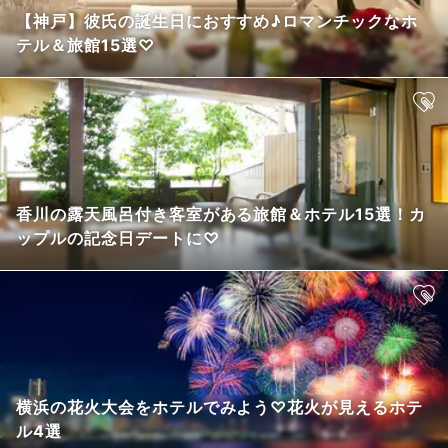
【神戸】彼氏の誕生日におすすめ♪ロマンチックなホ
テル＆旅館15選♡
香川の露天風呂付き客室がある旅館＆ホテル15選！カ
ップルの記念日デートに♡
横浜の花火大会をホテルでみよう♡花火が見えるホテ
ル4選