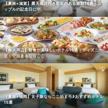
【夏旅×滋賀】露天風呂付き客室のある旅館14選｜カ
ップルの記念日に♡
【舞浜周辺】朝食が美味しいホテル15選｜ディズニー
近くで泊まるならここ！
【夏旅×福岡】女子旅ならここ泊まろ♪おすすめホテル
15選