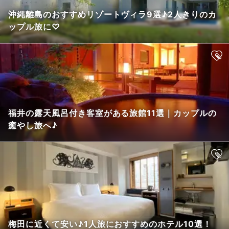
沖縄離島のおすすめリゾートヴィラ9選♪2人きりのカ
ップル旅に♡
福井の露天風呂付き客室がある旅館11選｜カップルの
癒やし旅へ♪
梅田に近くて安い♪1人旅におすすめのホテル10選！