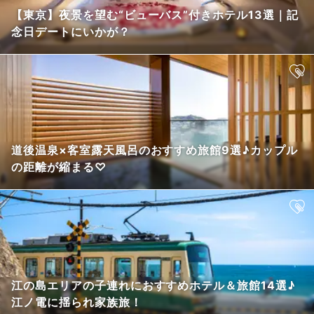
【東京】夜景を望む“ビューバス”付きホテル13選｜記
念日デートにいかが？
道後温泉×客室露天風呂のおすすめ旅館9選♪カップル
の距離が縮まる♡
江の島エリアの子連れにおすすめホテル＆旅館14選♪
江ノ電に揺られ家族旅！