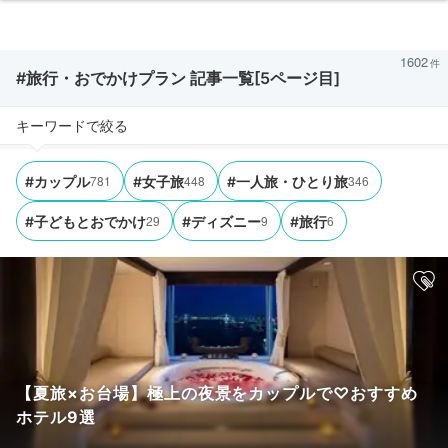
1602
#旅行・おでかけプラン 記事一覧[5ページ目]
キーワードで絞る
781
448
346
#カップル
#女子旅
#一人旅・ひとり旅
29
9
6
#子どもとおでかけ
#ディズニー
#旅行
【夏旅×お台場】極上の夜景をカップルで♡おすすめ
ホテル9選