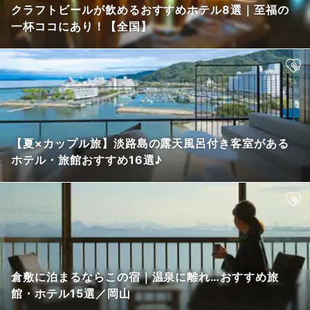
クラフトビールが飲めるおすすめホテル8選｜至福の
一杯ココにあり！【全国】
【夏×カップル旅】淡路島の露天風呂付き客室がある
ホテル・旅館おすすめ16選♪
倉敷に泊まるならこの宿｜温泉に離れ…おすすめ旅
館・ホテル15選／岡山