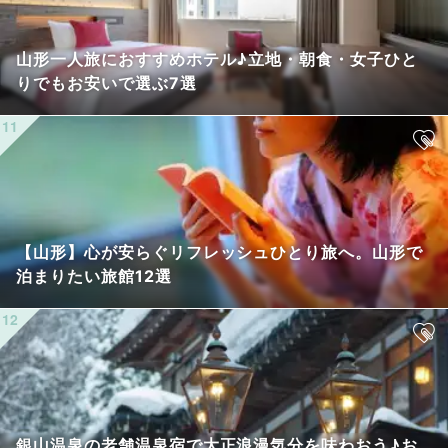
山形一人旅におすすめホテル♪立地・朝食・女子ひと
りでもお安いで選ぶ7選
【山形】心が安らぐリフレッシュひとり旅へ。山形で
泊まりたい旅館12選
銀山温泉の老舗温泉宿で大正浪漫気分を味わおう♪お