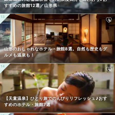
すすめの旅館12選／山形県
山形のおしゃれなホテル・旅館8選。自然も歴史もグ
ルメも温泉も！
【天童温泉】ひとり旅でのんびりリフレッシュ♪おす
すめのホテル・旅館7選