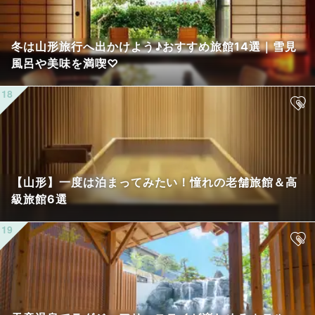
冬は山形旅行へ出かけよう♪おすすめ旅館14選｜雪見
風呂や美味を満喫♡
【山形】一度は泊まってみたい！憧れの老舗旅館＆高
級旅館6選