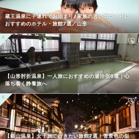
蔵王温泉に子連れでお泊まり♪家族の思い出づくりに
おすすめのホテル・旅館7選／山形
【山形肘折温泉】一人旅におすすめの湯治宿6選｜心
落ち着く静養旅へ
【銀山温泉】女子旅で行きたい旅館7選！雪景色の似