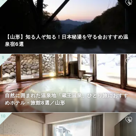
【山形】知る人ぞ知る！日本秘湯を守る会おすすめ温
泉宿6選
自然に囲まれた温泉地「蔵王温泉」ひとり旅におすす
めホテル・旅館8選／山形