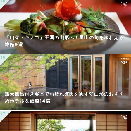
「山菜・キノコ」王国の山形へ！里山の旬を味わえる
旅館9選
露天風呂付き客室でお疲れ彼氏を癒す♡山形のおすす
めホテル＆旅館14選