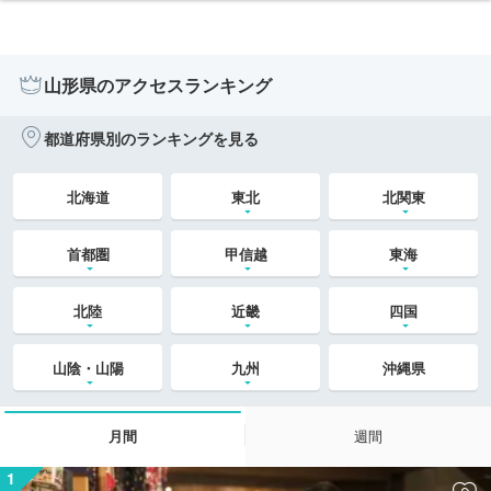
山形県のアクセスランキング
都道府県別のランキングを見る
北海道
東北
北関東
首都圏
甲信越
東海
北陸
近畿
四国
山陰・山陽
九州
沖縄県
月間
週間