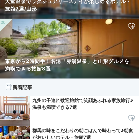
天童温泉でラグジュアリーステイが楽しめるホテル・
旅館7選/山形
東京から2時間半！名湯「赤湯温泉」と山形グルメを
満喫できる旅館8選
新着記事
九州の子連れ歓迎旅館で笑顔あふれる家族旅行♪
温泉も満喫できる7選
群馬の味をこだわりの朝ごはんで味わって♪朝食
がおいしいホテル・旅館7選