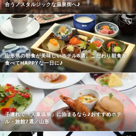
合うノスタルジックな温泉街へ♪
山形県の朝食が美味しいホテル8選。こだわり朝食を
食べてHAPPYな一日に♪
子連れで「天童温泉」に泊まるなら♪おすすめホテ
ル・旅館7選／山形