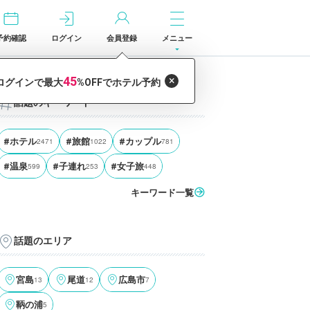
予約確認
ログイン
会員登録
メニュー
話題のキーワード
#ホテル
2471
#旅館
1022
#カップル
781
#温泉
599
#子連れ
253
#女子旅
448
キーワード一覧
話題のエリア
宮島
13
尾道
12
広島市
7
鞆の浦
5