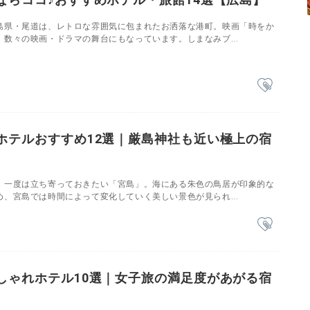
島県・尾道は、レトロな雰囲気に包まれたお洒落な港町。映画「時をか
数々の映画・ドラマの舞台にもなっています。しまなみブ...
ホテルおすすめ12選｜厳島神社も近い極上の宿
、一度は立ち寄っておきたい「宮島」。海にある朱色の鳥居が印象的な
、宮島では時間によって変化していく美しい景色が見られ...
しゃれホテル10選｜女子旅の満足度があがる宿