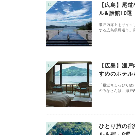
【広島】尾道
ル&旅館10選
瀬戸内海上をサイク
する広島県尾道市。長
【広島】瀬戸
すめのホテル
「最近ちょっぴり疲
のみなさんは、瀬戸内
ひとり旅の宿
ル＆宿」8選