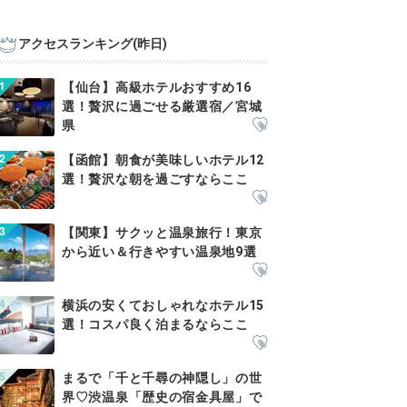
アクセスランキング(昨日)
【仙台】高級ホテルおすすめ16
選！贅沢に過ごせる厳選宿／宮城
県
【函館】朝食が美味しいホテル12
選！贅沢な朝を過ごすならここ
【関東】サクッと温泉旅行！東京
から近い＆行きやすい温泉地9選
横浜の安くておしゃれなホテル15
選！コスパ良く泊まるならここ
まるで「千と千尋の神隠し」の世
界♡渋温泉「歴史の宿金具屋」で