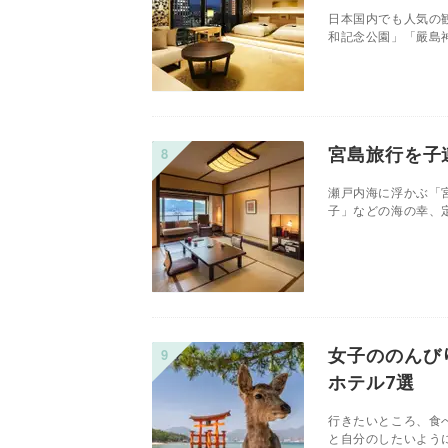
日本国内でも人気の
和記念公園」「嚴島神
宮島旅行を子
瀬戸内海に浮かぶ「
子」などの海の幸、定
女子ののんび
ホテル7選
行きたいところ、食
と自分のしたいように