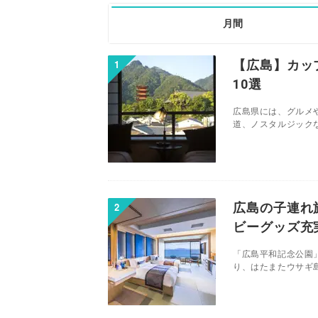
月間
【広島】カッ
10選
広島県には、グルメ
道、ノスタルジックな
広島の子連れ
ビーグッズ充
「広島平和記念公園
り、はたまたウサギ島