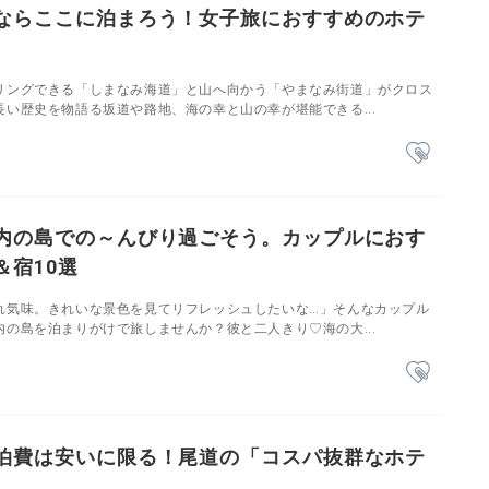
ならここに泊まろう！女子旅におすすめのホテ
リングできる「しまなみ海道」と山へ向かう「やまなみ街道」がクロス
い歴史を物語る坂道や路地、海の幸と山の幸が堪能できる...
内の島での～んびり過ごそう。カップルにおす
＆宿10選
れ気味。きれいな景色を見てリフレッシュしたいな…」そんなカップル
の島を泊まりがけで旅しませんか？彼と二人きり♡海の大...
泊費は安いに限る！尾道の「コスパ抜群なホテ