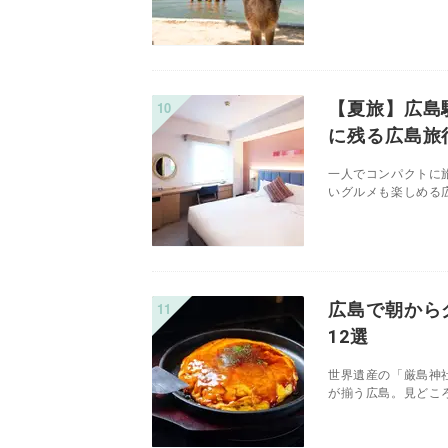
【夏旅】広島
に残る広島旅
一人でコンパクトに
いグルメも楽しめる広
広島で朝から
12選
世界遺産の「厳島神
が揃う広島。見どころ