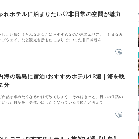
ゃれホテルに泊まりたい♡非日常の空間が魅力
をしたい気分！そんなあなたにおすすめなのが尾道エリア。「しまなみ
プウェイ」など観光名所もたっぷりです♪また非日常感を...
内海の離島に宿泊♪おすすめホテル13選｜海を眺
気分
ど自然を求めたくなるのは何故でしょう。それはきっと、日々の生活の
いった何かを、身体が出したくなっている合図だと考えて...
ならココ♪おすすめホテル・旅館14選【広島】