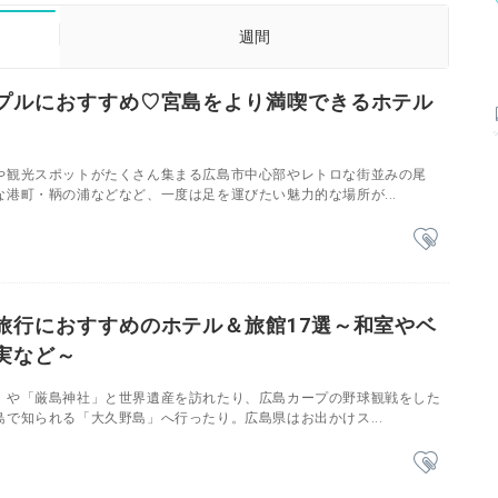
週間
プルにおすすめ♡宮島をより満喫できるホテル
や観光スポットがたくさん集まる広島市中心部やレトロな街並みの尾
港町・鞆の浦などなど、一度は足を運びたい魅力的な場所が...
旅行におすすめのホテル＆旅館17選～和室やベ
実など～
」や「厳島神社」と世界遺産を訪れたり、広島カープの野球観戦をした
で知られる「大久野島」へ行ったり。広島県はお出かけス...