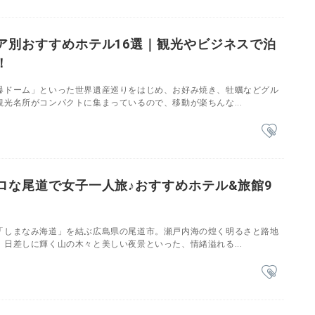
ア別おすすめホテル16選｜観光やビジネスで泊
！
爆ドーム」といった世界遺産巡りをはじめ、お好み焼き、牡蠣などグル
光名所がコンパクトに集まっているので、移動が楽ちんな...
ロな尾道で女子一人旅♪おすすめホテル&旅館9
「しまなみ海道」を結ぶ広島県の尾道市。瀬戸内海の煌く明るさと路地
日差しに輝く山の木々と美しい夜景といった、情緒溢れる...