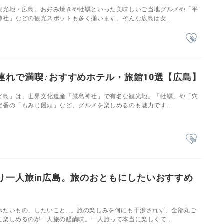
観光地・広島。お好み焼きや牡蠣といった美味しいご当地グルメや「平
社」などの観光スポットも多く揃います。そんな広島は女...
連れで満喫♪おすすめホテル・旅館10選【広島】
宮島」は、世界文化遺産「厳島神社」で有名な観光地。「牡蠣」や「穴
番の「もみじ饅頭」など、グルメを楽しめるのも魅力です...
り一人旅in広島。旅のおともにしたいおすすめ
べたいもの、したいこと…。旅の楽しみを何にも干渉されず、全部丸ご
楽しめるのが一人旅の醍醐味。一人旅って本当に楽しくて...