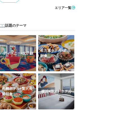
エリア一覧
話題のテーマ
名古屋ホテル×絶品
ディズニー×女子旅
朝食
札幌ホテル×贅沢海
横浜×コスパホテル
鮮朝食