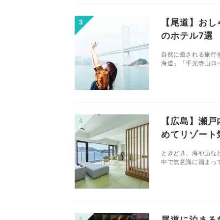
【尾道】おし
のホテル7選
自然に癒される旅行
海道」「千光寺山ロー
【広島】瀬戸
めてリゾート
ときどき、海や山な
中で無意識に溜まって
尾道に泊まる