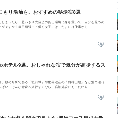
こもり湯治を。おすすめの秘湯宿8選
てしまったら、思いきり大自然のある環境に身を置いて、自分を見つめ
がですか？毎日頑張って働く女子には、たまには仕事から...
めホテル9選。おしゃれな宿で気分が高揚するス
は、桜の名所である「弘前城」や世界遺産の「白神山地」など魅力溢れ
ぱい。そんな青森へ旅行するなら、宿泊施設にもこだわり...
森ねぶた祭を間近で見よう♪運行コース周辺ホテ