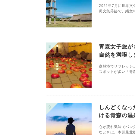
2021年7月に世
縄文集落跡で、縄文時
青森女子旅が
自然を満喫し
森林浴でリフレッシ
スポットが多い「青森
しんどくなっ
ける青森の温
心が疲れ気味でパン
なときは、本州最北端