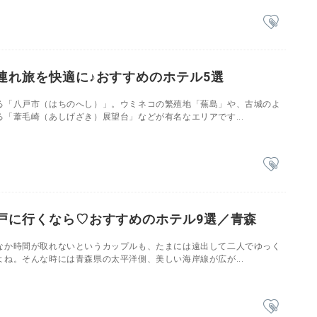
連れ旅を快適に♪おすすめのホテル5選
る「八戸市（はちのへし）」。ウミネコの繁殖地「蕪島」や、古城のよ
「葦毛崎（あしげざき）展望台」などが有名なエリアです...
戸に行くなら♡おすすめのホテル9選／青森
なか時間が取れないというカップルも、たまには遠出して二人でゆっく
ね。そんな時には青森県の太平洋側、美しい海岸線が広が...