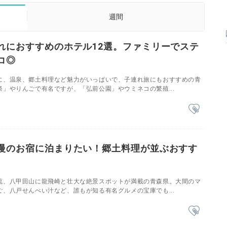
週間
れにおすすめのホテル12選。ファミリーでステ
コ◎
に、温泉、郷土料理など魅力がいっぱいで、子連れ旅にもおすすめの青
」やりんごで有名ですが、「弘前公園」やウミネコの繁殖...
慢のお宿に泊まりたい！郷土料理が並ぶおすす
流、八甲田山に龍飛崎と壮大な絶景スポットが満載の青森県。大間のマ
、八戸せんべい汁など、誰もが知る有名グルメの宝庫でも...