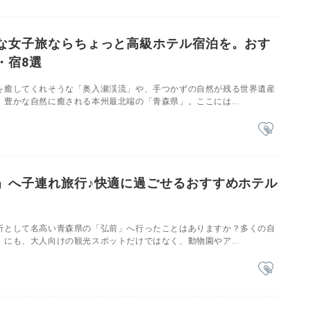
な女子旅ならちょっと高級ホテル宿泊を。おす
・宿8選
を癒してくれそうな「奥入瀬渓流」や、手つかずの自然が残る世界遺産
豊かな自然に癒される本州最北端の「青森県」。ここには...
」へ子連れ旅行♪快適に過ごせるおすすめホテル
所として名高い青森県の「弘前」へ行ったことはありますか？多くの自
にも、大人向けの観光スポットだけではなく、動物園やア...