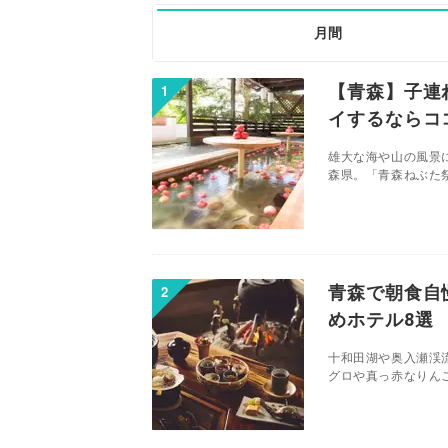
月間
【青森】子連
イするならコ
雄大な海や山の風景
森県。「青森ねぶた祭
青森で朝食自
めホテル8選
十和田湖や奥入瀬渓
グロや真っ赤なりんご