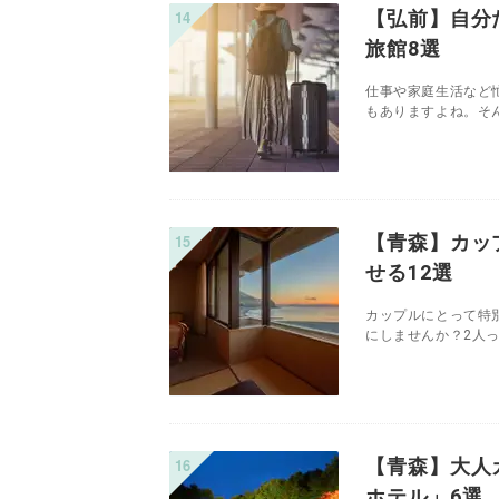
【弘前】自分
旅館8選
仕事や家庭生活など
もありますよね。そん
【青森】カッ
せる12選
カップルにとって特
にしませんか？2人っ
【青森】大人
ホテル」6選