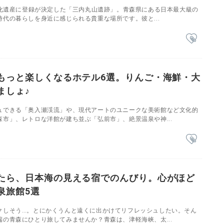
界文化遺産に登録が決定した「三内丸山遺跡」。青森県にある日本最大級の
代の暮らしを身近に感じられる貴重な場所です。彼と...
もっと楽しくなるホテル6選。りんご・海鮮・大
ましょ♪
ュできる「奥入瀬渓流」や、現代アートのユニークな美術館など文化的
市」、レトロな洋館が建ち並ぶ「弘前市」、絶景温泉や神...
たら、日本海の見える宿でのんびり。心がほど
泉旅館5選
クしそう…。とにかくうんと遠くに出かけてリフレッシュしたい。そん
の青森にひとり旅してみませんか？青森は、津軽海峡、太...