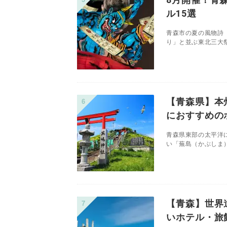
ル15選
青森市の夏の風物詩
り」と並ぶ東北三大祭
【青森県】本
におすすめの
青森県東部の太平洋
い「蕪島（かぶしま）
【青森】世界
いホテル・旅