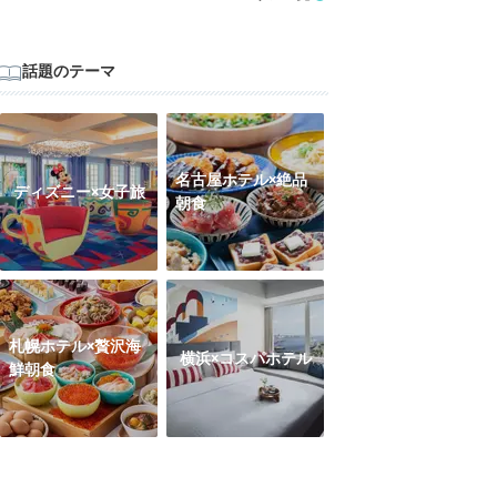
話題のテーマ
名古屋ホテル×絶品
ディズニー×女子旅
朝食
札幌ホテル×贅沢海
横浜×コスパホテル
鮮朝食