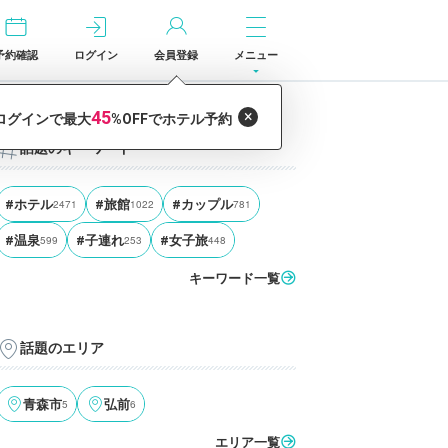
予約確認
ログイン
会員登録
メニュー
話題のキーワード
#ホテル
2471
#旅館
1022
#カップル
781
#温泉
599
#子連れ
253
#女子旅
448
キーワード一覧
話題のエリア
青森市
5
弘前
6
エリア一覧