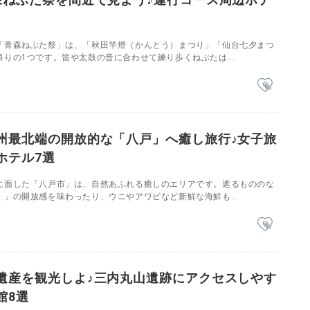
「青森ねぶた祭」は、「秋田竿燈（かんとう）まつり」「仙台七夕まつ
りの1つです。笛や太鼓の音に合わせて練り歩くねぶたは...
州最北端の開放的な「八戸」へ癒し旅行♪女子旅
ホテル7選
に面した「八戸市」は、自然あふれる癒しのエリアです。遮るもののな
」の開放感を味わったり、ウニやアワビなど新鮮な海鮮も...
遺産を観光しよ♪三内丸山遺跡にアクセスしやす
館8選