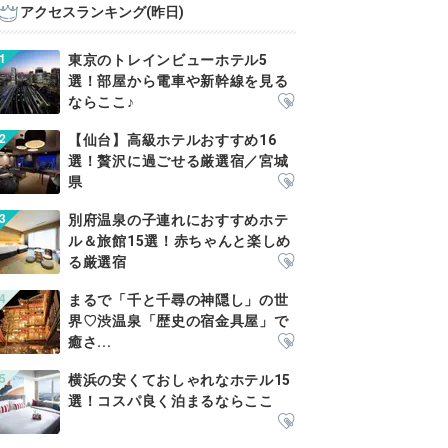
アクセスランキング(昨日)
東京のトレインビューホテル5
選！部屋から電車や新幹線を見る
ならここ♪
【仙台】高級ホテルおすすめ16
選！贅沢に過ごせる厳選宿／宮城
県
別府温泉の子連れにおすすめホテ
ル＆旅館15選！赤ちゃんと楽しめ
る厳選宿
まるで「千と千尋の神隠し」の世
界♡渋温泉「歴史の宿金具屋」で
癒さ...
横浜の安くておしゃれなホテル15
選！コスパ良く泊まるならここ