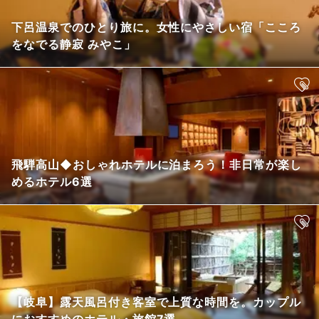
下呂温泉でのひとり旅に。女性にやさしい宿「こころ
をなでる静寂 みやこ」
飛騨高山◆おしゃれホテルに泊まろう！非日常が楽し
めるホテル6選
【岐阜】露天風呂付き客室で上質な時間を。カップル