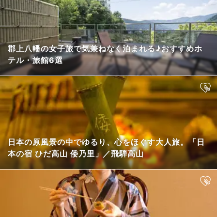
郡上八幡の女子旅で気兼ねなく泊まれる♪おすすめホ
テル・旅館6選
日本の原風景の中でゆるり、心をほぐす大人旅。「日
本の宿 ひだ高山 倭乃里」／飛騨高山