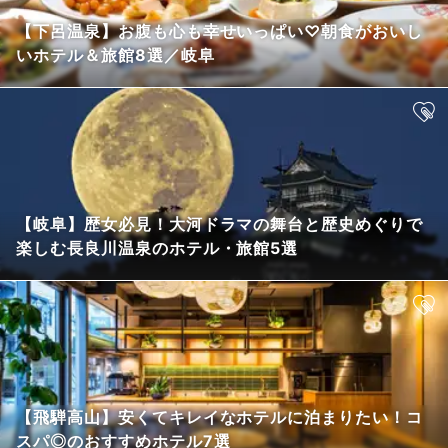
【下呂温泉】お腹も心も幸せいっぱい♡朝食がおいし
いホテル＆旅館8選／岐阜
【岐阜】歴女必見！大河ドラマの舞台と歴史めぐりで
楽しむ長良川温泉のホテル・旅館5選
【飛騨高山】安くてキレイなホテルに泊まりたい！コ
スパ◎のおすすめホテル7選