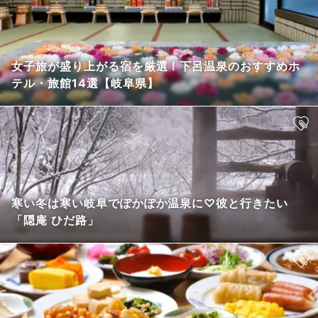
女子旅が盛り上がる宿を厳選！下呂温泉のおすすめホ
テル・旅館14選【岐阜県】
寒い冬は寒い岐阜でぽかぽか温泉に♡彼と行きたい
「隠庵 ひだ路」