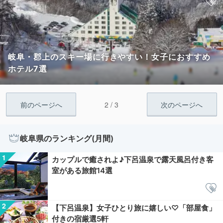
岐阜・郡上のスキー場に行きやすい！女子におすすめ
ホテル7選
2 / 3
前のページへ
次のページへ
岐阜県のランキング(月間)
カップルで癒されよ♪下呂温泉で露天風呂付き客
室がある旅館14選
【下呂温泉】女子ひとり旅に嬉しい♡「部屋食」
付きの宿厳選5軒