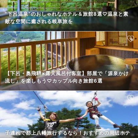
”下呂温泉”のおしゃれなホテル＆旅館8選♡温泉と素
敵な空間に癒される岐阜旅を
【下呂・奥飛騨×露天風呂付客室】部屋で「源泉かけ
流し」を楽しもう♡カップル向き旅館6選
子連れで郡上八幡旅行するなら！おすすめの周辺ホテ