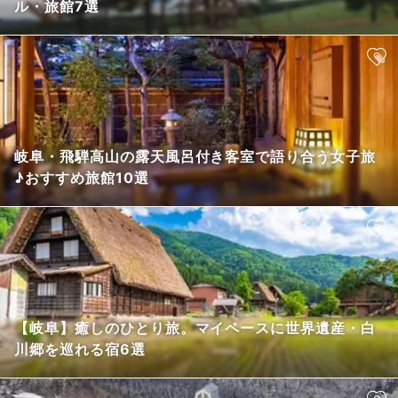
ル・旅館7選
岐阜・飛騨高山の露天風呂付き客室で語り合う女子旅
♪おすすめ旅館10選
【岐阜】癒しのひとり旅。マイペースに世界遺産・白
川郷を巡れる宿6選