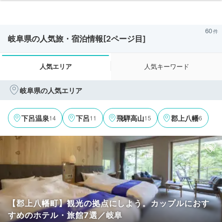
60
岐阜県の人気旅・宿泊情報[2ページ目]
人気エリア
人気キーワード
岐阜県の人気エリア
14
11
15
6
‎下呂温泉
下呂
飛騨高山
郡上八幡
【郡上八幡町】観光の拠点にしよう。カップルにおす
すめのホテル・旅館7選／岐阜