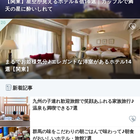
【関東】星空が見えるホテル＆宿16選｜カップルで満
天の星に酔いしれて
まるでお姫様気分♪エレガントな洋室があるホテル14
選【関東】
新着記事
九州の子連れ歓迎旅館で笑顔あふれる家族旅行♪
温泉も満喫できる7選
群馬の味をこだわりの朝ごはんで味わって♪朝食
がおいしいホテル・旅館7選