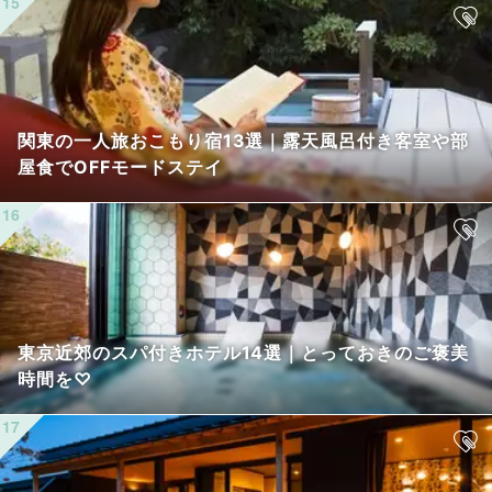
関東の一人旅おこもり宿13選｜露天風呂付き客室や部
屋食でOFFモードステイ
東京近郊のスパ付きホテル14選｜とっておきのご褒美
時間を♡