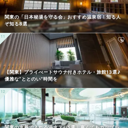
関東の「日本秘湯を守る会」おすすめ温泉宿！知る人
ぞ知る8選
【関東】プライべートサウナ付きホテル・旅館13選♪
優雅な”ととのい”時間を
関東の水着で入れる温水スパ5選｜寒くてもカップル