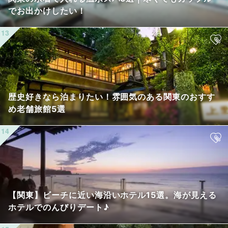
でお出かけしたい！
歴史好きなら泊まりたい！雰囲気のある関東のおすす
め老舗旅館5選
【関東】ビーチに近い海沿いホテル15選。海が見える
ホテルでのんびりデート♪