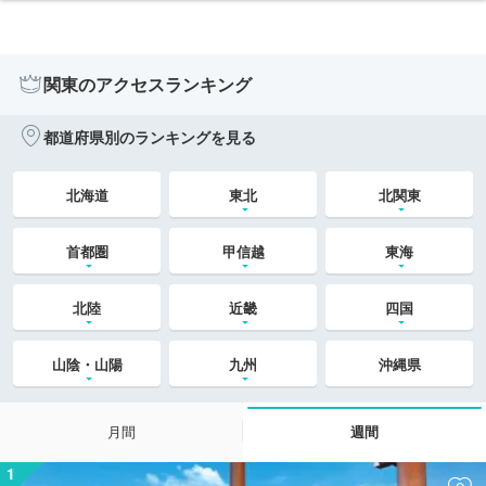
関東のアクセスランキング
都道府県別のランキングを見る
北海道
東北
北関東
首都圏
甲信越
東海
北陸
近畿
四国
山陰・山陽
九州
沖縄県
月間
週間