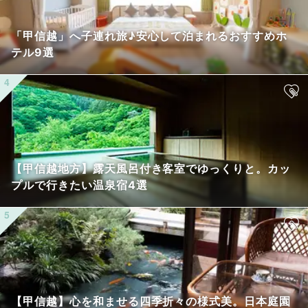
「甲信越」へ子連れ旅♪安心して泊まれるおすすめホ
テル9選
【甲信越地方】露天風呂付き客室でゆっくりと。カッ
プルで行きたい温泉宿4選
【甲信越】心を和ませる四季折々の様式美。日本庭園