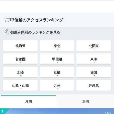
甲信越のアクセスランキング
都道府県別のランキングを見る
北海道
東北
北関東
首都圏
甲信越
東海
北陸
近畿
四国
山陰・山陽
九州
沖縄県
月間
週間