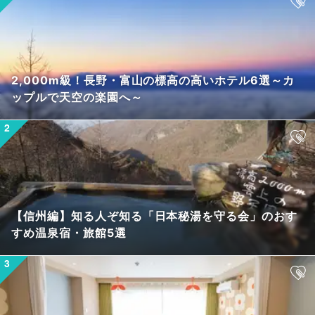
2,000m級！長野・富山の標高の高いホテル6選～カ
ップルで天空の楽園へ～
【信州編】知る人ぞ知る「日本秘湯を守る会」のおす
すめ温泉宿・旅館5選