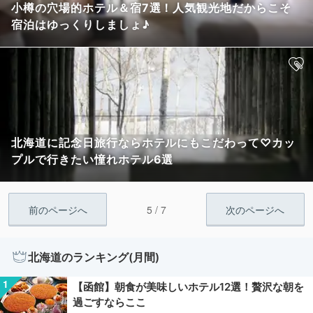
小樽の穴場的ホテル＆宿7選！人気観光地だからこそ
宿泊はゆっくりしましょ♪
北海道に記念日旅行ならホテルにもこだわって♡カッ
プルで行きたい憧れホテル6選
5 / 7
前のページへ
次のページへ
北海道のランキング(月間)
【函館】朝食が美味しいホテル12選！贅沢な朝を
過ごすならここ