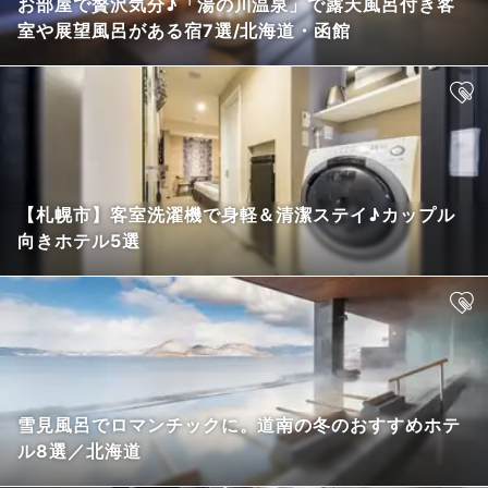
お部屋で贅沢気分♪「湯の川温泉」で露天風呂付き客
室や展望風呂がある宿7選/北海道・函館
【札幌市】客室洗濯機で身軽＆清潔ステイ♪カップル
向きホテル5選
雪見風呂でロマンチックに。道南の冬のおすすめホテ
ル8選／北海道