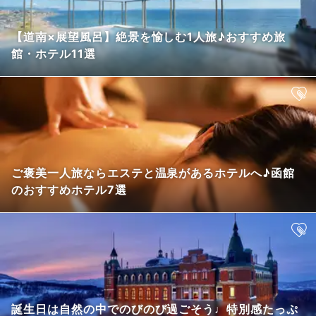
【道南×展望風呂】絶景を愉しむ1人旅♪おすすめ旅
館・ホテル11選
ご褒美一人旅ならエステと温泉があるホテルへ♪函館
のおすすめホテル7選
誕生日は自然の中でのびのび過ごそう♩特別感たっぷ