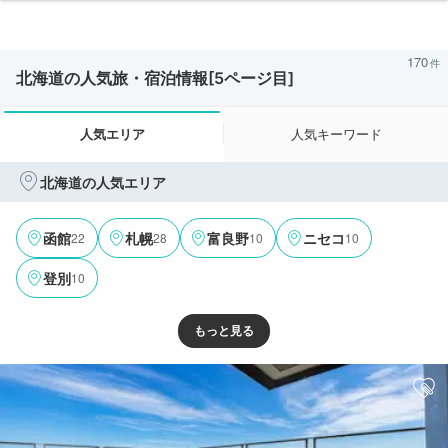
170
北海道の人気旅・宿泊情報[5ページ目]
人気エリア
人気キーワード
北海道の人気エリア
22
28
10
10
函館
札幌
富良野
ニセコ
10
登別