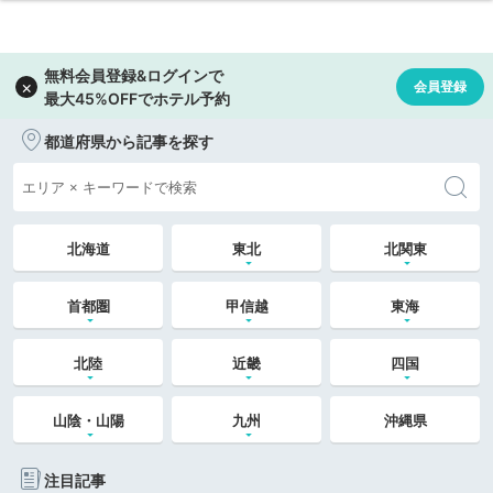
都道府県から記事を探す
北海道
東北
北関東
首都圏
甲信越
東海
北陸
近畿
四国
山陰・山陽
九州
沖縄県
注目記事