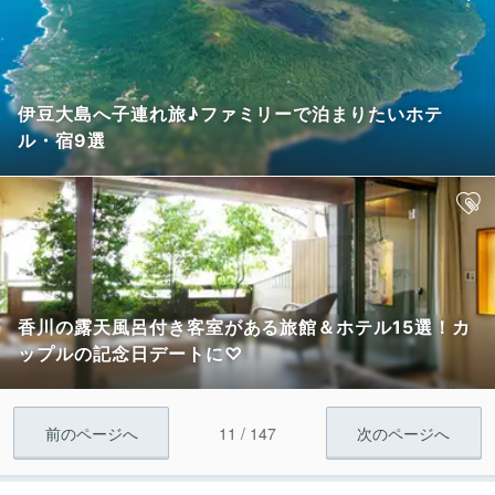
伊豆大島へ子連れ旅♪ファミリーで泊まりたいホテ
ル・宿9選
香川の露天風呂付き客室がある旅館＆ホテル15選！カ
ップルの記念日デートに♡
11 / 147
前のページへ
次のページへ