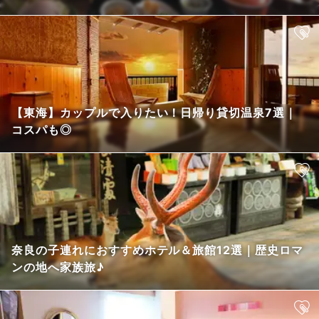
【東海】カップルで入りたい！日帰り貸切温泉7選｜
コスパも◎
奈良の子連れにおすすめホテル＆旅館12選｜歴史ロマ
ンの地へ家族旅♪