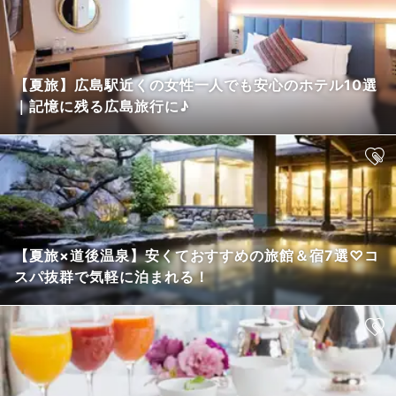
【夏旅】広島駅近くの女性一人でも安心のホテル10選
｜記憶に残る広島旅行に♪
【夏旅×道後温泉】安くておすすめの旅館＆宿7選♡コ
スパ抜群で気軽に泊まれる！