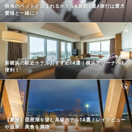
熱海のペットと泊まれるホテル&旅館5選♪旅行は愛犬
愛猫と一緒に！
新横浜の駅近ホテルおすすめ14選｜横浜アリーナへも
便利！
【夏旅】琵琶湖を望む高級ホテル14選！レイクビュー
や温泉、美食を満喫