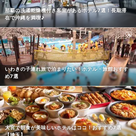
那覇の洗濯乾燥機付き客室があるホテル7選！長期滞
在で沖縄を満喫♪
いわきの子連れ旅で泊まりたい！ホテル・旅館おすす
め7選
大宮で朝食が美味しいホテルはココ！おすすめ7選
【埼玉】