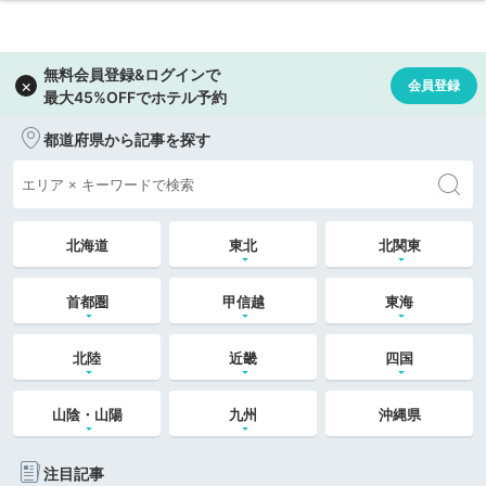
都道府県から記事を探す
北海道
東北
北関東
首都圏
甲信越
東海
北陸
近畿
四国
山陰・山陽
九州
沖縄県
注目記事