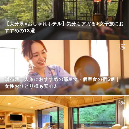
【大分県×おしゃれホテル】気分もアガる♪女子旅にお
すすめの13選
湯布院一人旅におすすめの部屋食・個室食の宿5選｜
女性おひとり様も安心♪