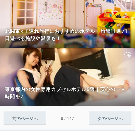
北関東×子連れ旅行におすすめのホテル・旅館11選♪1
日遊べる施設や温泉も！
東京都内の女性専用カプセルホテル5選｜安心の一人
時間を♪
9 / 147
前のページへ
次のページへ