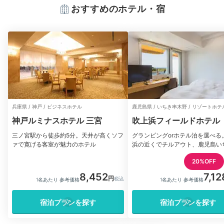
おすすめのホテル・宿
兵庫県 / 神戸 / ビジネスホテル
鹿児島県 / いちき串木野 / リゾートホテ
神戸ルミナスホテル 三宮
吹上浜フィールドホテル
三ノ宮駅から徒歩約5分。天井が高くソフ
グランピングorホテル泊を選べる
ァで寛げる客室が魅力のホテル
浜の近くでチルアウト、鹿児島い
宿
20%OFF
8,452
7,12
1名あたり 参考価格
1名あたり 参考価格
宿泊プランを探す
宿泊プランを探す