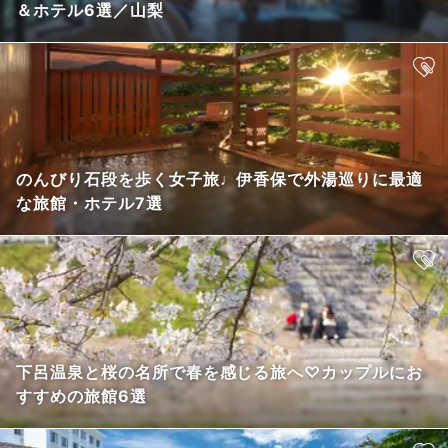
＆ホテル6選／山梨
のんびり石段を歩く女子旅♩伊香保で外湯巡りに最適
な旅館・ホテル7選
下呂温泉と桜の名所で春を感じる旅へ♡カップルにお
すすめの旅館6選