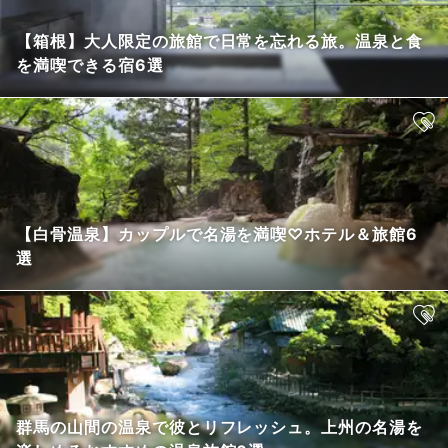
【箱根】大人限定の旅館で日常を忘れる旅。温泉と食
を満喫できる宿6選
【白骨温泉】カップルで名湯を満喫♡ホテル＆旅館6
選
群馬の山間の温泉で彼とリフレッシュ。上州の名湯を