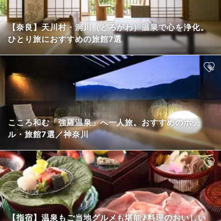
【奈良】天川村・洞川（どろがわ）温泉で心を浄化。
ひとり旅におすすめの旅館7選
こころ和む「強羅温泉」へ一人旅。おすすめのホテ
ル・旅館7選／神奈川
【指宿】温泉もご当地グルメも堪能♪料理のおいしい