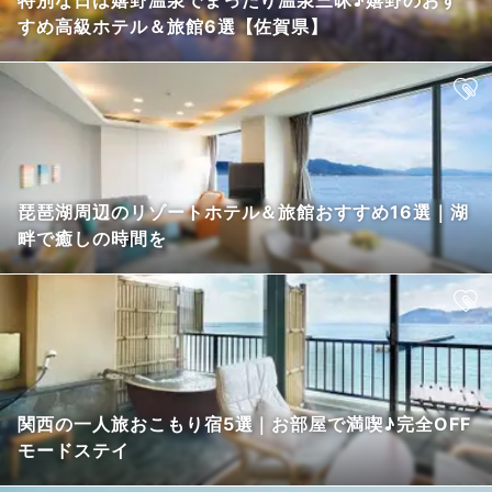
特別な日は嬉野温泉でまったり温泉三昧♪嬉野のおす
すめ高級ホテル＆旅館6選【佐賀県】
琵琶湖周辺のリゾートホテル＆旅館おすすめ16選｜湖
畔で癒しの時間を
関西の一人旅おこもり宿5選｜お部屋で満喫♪完全OFF
モードステイ