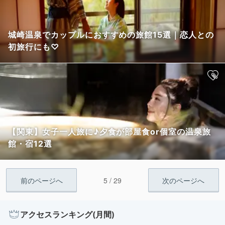
城崎温泉でカップルにおすすめの旅館15選｜恋人との
初旅行にも♡
【関東】女子一人旅に♪夕食が部屋食or個室の温泉旅
館・宿12選
5 / 29
前のページへ
次のページへ
アクセスランキング(月間)