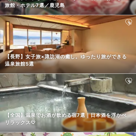
旅館・ホテル7選／鹿児島
【長野】女子旅×諏訪湖の癒し。ゆったり旅ができる
温泉旅館5選
【全国】温泉でお酒が飲める宿7選｜日本酒を浮かべ
リラックス♡