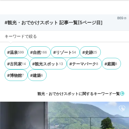
869
#観光・おでかけスポット 記事一覧[5ページ目]
キーワードで絞る
599
166
54
25
#温泉
#自然
#リゾート
#史跡
14
13
8
8
#古民家
#観光スポット
#テーマパーク
#庭園
7
6
#博物館
#建築
観光・おでかけスポットに関するキーワード一覧