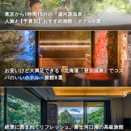
東京から1時間15分の「湯河原温泉」へ、のんびり一
人旅♪【予算別】おすすめ旅館・ホテル9選
お安いけど大満足できる！北海道「登別温泉」でコス
パのいいホテル・旅館8選
絶景に囲まれてリフレッシュ。富士河口湖の高級旅館