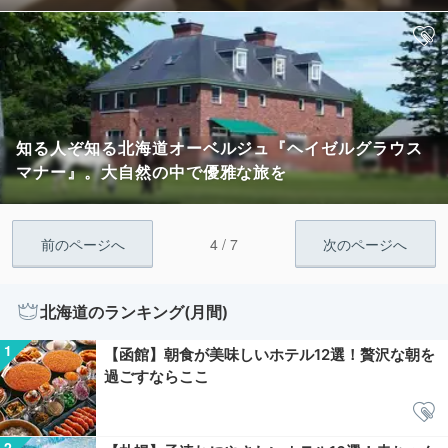
知る人ぞ知る北海道オーベルジュ『ヘイゼルグラウス
マナー』。大自然の中で優雅な旅を
4 / 7
前のページへ
次のページへ
北海道のランキング(月間)
【函館】朝食が美味しいホテル12選！贅沢な朝を
過ごすならここ