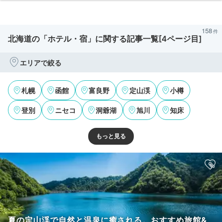
158
北海道の「ホテル・宿」に関する記事一覧[4ページ目]
エリアで絞る
札幌
函館
富良野
定山渓
小樽
登別
ニセコ
洞爺湖
旭川
知床
夏の定山渓で自然と温泉に癒される。おすすめ旅館&