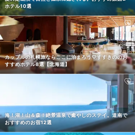
ホテル10選
カップルの札幌旅ならここに泊まろう♡すすきののお
すすめホテル8選【北海道】
海！湖！山＆森！絶景温泉で癒やしのステイ。道南で
おすすめのお宿12選