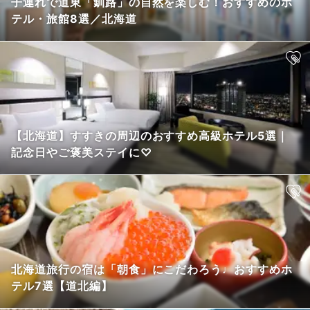
子連れで道東「釧路」の自然を楽しむ！おすすめのホ
テル・旅館8選／北海道
【北海道】すすきの周辺のおすすめ高級ホテル5選｜
記念日やご褒美ステイに♡
北海道旅行の宿は「朝食」にこだわろう♩おすすめホ
テル7選【道北編】